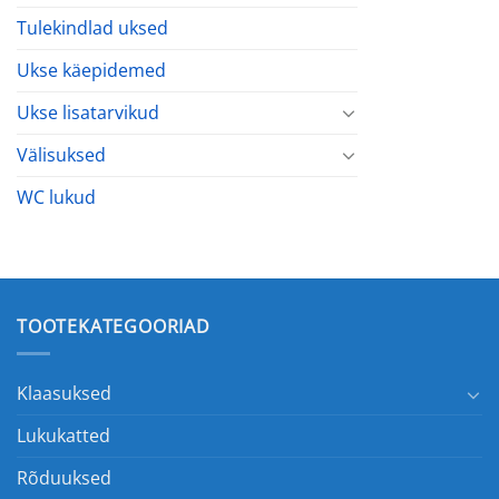
Tulekindlad uksed
Ukse käepidemed
Ukse lisatarvikud
Välisuksed
WC lukud
TOOTEKATEGOORIAD
Klaasuksed
Lukukatted
Rõduuksed