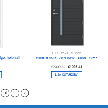
PUIDUST VÄLISUKSED
ge, helehall
Puidust välisuksed Kaski Dubai Termo
Praegune
Algne
Praegune
0
€
2009.82
€
1098.41
hind
hind
hind
on:
oli:
on:
LISA OSTUKORVI
.
€157.00.
€2009.82.
€1098.41.
10
11