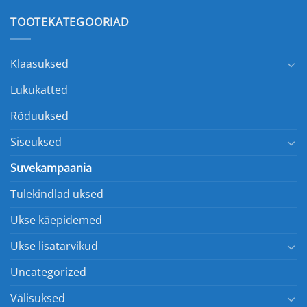
TOOTEKATEGOORIAD
Klaasuksed
Lukukatted
Rõduuksed
Siseuksed
Suvekampaania
Tulekindlad uksed
Ukse käepidemed
Ukse lisatarvikud
Uncategorized
Välisuksed