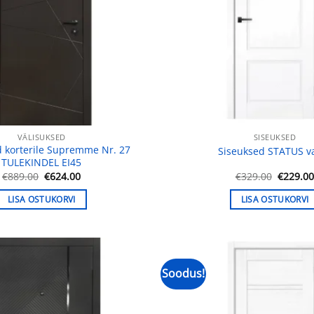
VÄLISUKSED
SISEUKSED
d korterile Supremme Nr. 27
Siseuksed STATUS v
TULEKINDEL EI45
Algne
Praegune
Algne
€
889.00
€
624.00
€
329.00
€
229.0
hind
hind
hind
oli:
on:
oli:
LISA OSTUKORVI
LISA OSTUKORVI
€889.00.
€624.00.
€329.00
Soodus!