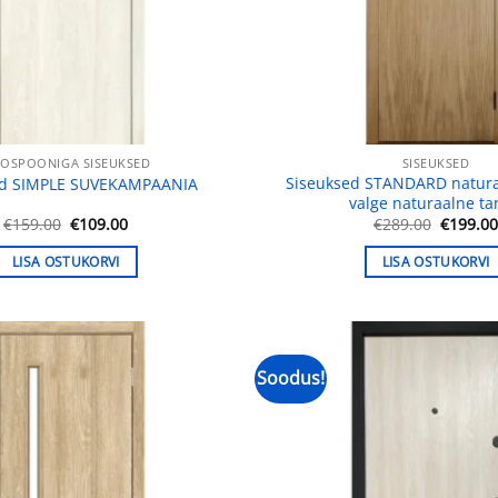
OSPOONIGA SISEUKSED
SISEUKSED
Siseuksed STANDARD natur
ed SIMPLE SUVEKAMPAANIA
valge naturaalne t
Algne
Praegune
Algne
€
159.00
€
109.00
€
289.00
€
199.0
hind
hind
hind
oli:
on:
oli:
LISA OSTUKORVI
LISA OSTUKORVI
€159.00.
€109.00.
€289.00
Soodus!