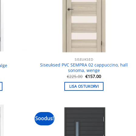
SISEUKSED
Siseuksed PVC SEMPRA 02 cappuccino, hall
alge
sonoma, wenge
Praegune
Algne
Praegune
0
€
225.00
€
157.00
hind
hind
hind
on:
oli:
on:
LISA OSTUKORVI
.
€229.00.
€225.00.
€157.00.
Soodus!