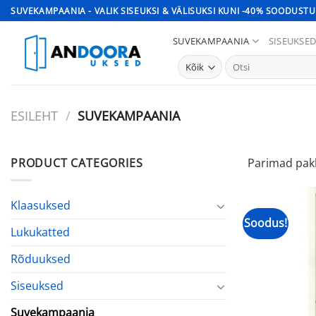
Skip
SUVEKAMPAANIA - VALIK SISEUKSI & VÄLISUKSI KUNI -40% SOODUSTU
to
SUVEKAMPAANIA
SISEUKSE
content
Otsi:
ESILEHT
/
SUVEKAMPAANIA
PRODUCT CATEGORIES
Parimad pakk
Klaasuksed
Soodus!
Lukukatted
Rõduuksed
Siseuksed
Suvekampaania