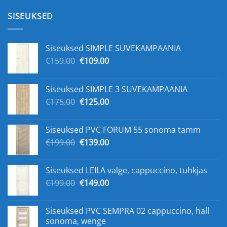
SISEUKSED
Siseuksed SIMPLE SUVEKAMPAANIA
Algne
Praegune
€
159.00
€
109.00
hind
hind
oli:
on:
Siseuksed SIMPLE 3 SUVEKAMPAANIA
€159.00.
€109.00.
Algne
Praegune
€
175.00
€
125.00
hind
hind
oli:
on:
Siseuksed PVC FORUM 55 sonoma tamm
€175.00.
€125.00.
Algne
Praegune
€
199.00
€
139.00
hind
hind
oli:
on:
Siseuksed LEILA valge, cappuccino, tuhkjas
€199.00.
€139.00.
Algne
Praegune
€
199.00
€
149.00
hind
hind
oli:
on:
Siseuksed PVC SEMPRA 02 cappuccino, hall
€199.00.
€149.00.
sonoma, wenge