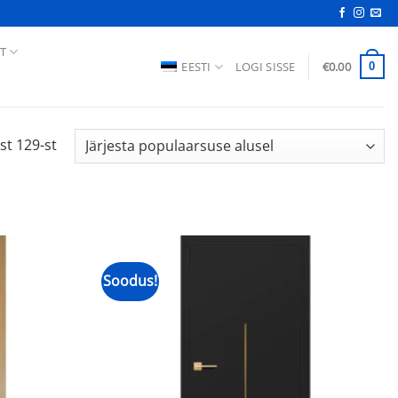
T
EESTI
LOGI SISSE
€
0.00
0
Sorteeritud
st 129-st
populaarsuse
järgi
Soodus!