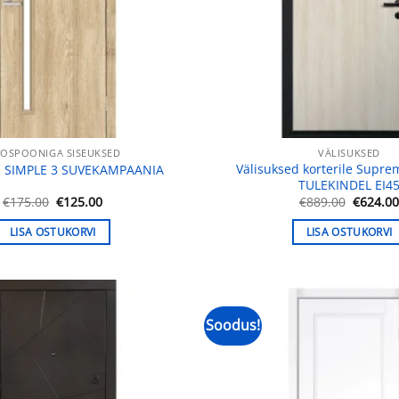
OSPOONIGA SISEUKSED
VÄLISUKSED
Välisuksed korterile Supr
d SIMPLE 3 SUVEKAMPAANIA
TULEKINDEL EI4
Algne
Praegune
Algne
€
175.00
€
125.00
€
889.00
€
624.0
hind
hind
hind
oli:
on:
oli:
LISA OSTUKORVI
LISA OSTUKORVI
€175.00.
€125.00.
€889.00
Soodus!