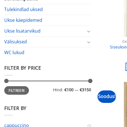
Tulekindlad uksed
Ukse käepidemed
Ukse lisatarvikud
Välisuksed
ÖK
Siseuks
WC lukud
FILTER BY PRICE
Minimaalne
Maksimaalne
Hind:
€100
—
€3150
FILTREERI
hind
hind
Soodus!
FILTER BY
cappuccino
(1)