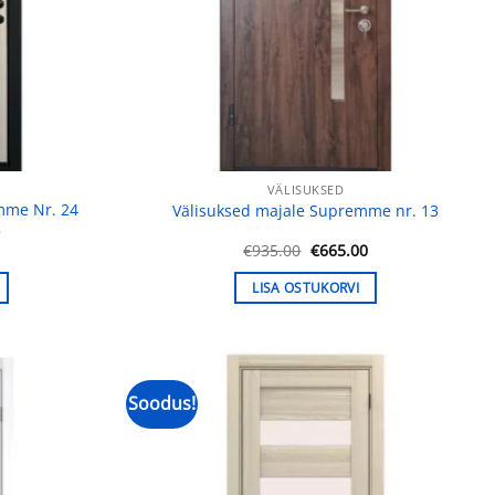
VÄLISUKSED
emme Nr. 24
Välisuksed majale Supremme nr. 13
5
Praegune
Algne
Praegune
0
€
935.00
€
665.00
hind
hind
hind
on:
oli:
on:
LISA OSTUKORVI
.
€624.00.
€935.00.
€665.00.
Soodus!