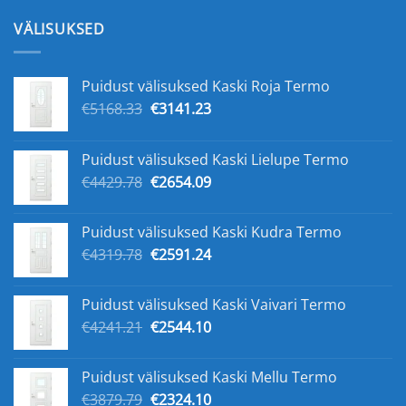
VÄLISUKSED
Puidust välisuksed Kaski Roja Termo
Algne
Praegune
€
5168.33
€
3141.23
hind
hind
oli:
on:
Puidust välisuksed Kaski Lielupe Termo
€5168.33.
€3141.23.
Algne
Praegune
€
4429.78
€
2654.09
hind
hind
oli:
on:
Puidust välisuksed Kaski Kudra Termo
€4429.78.
€2654.09.
Algne
Praegune
€
4319.78
€
2591.24
hind
hind
oli:
on:
Puidust välisuksed Kaski Vaivari Termo
€4319.78.
€2591.24.
Algne
Praegune
€
4241.21
€
2544.10
hind
hind
oli:
on:
Puidust välisuksed Kaski Mellu Termo
€4241.21.
€2544.10.
Algne
Praegune
€
3879.79
€
2324.10