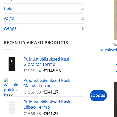
hele
(2)
valge
(2)
wenge
(1)
RECENTLY VIEWED PRODUCTS
ÖK
Siseukse
Puidust välisuksed Kaski
Gibraltar Termo
Algne
Praegune
€
1915.54
€
1145.55
hind
hind
Puidust välisuksed Kaski
oli:
on:
Malaga Termo
€1915.54.
€1145.55.
Algne
Praegune
€
1569.83
€
941.27
Soodus!
hind
hind
Puidust välisuksed Kaski
oli:
on:
Bilbao Termo
€1569.83.
€941.27.
Algne
Praegune
€
1569.83
€
941.27