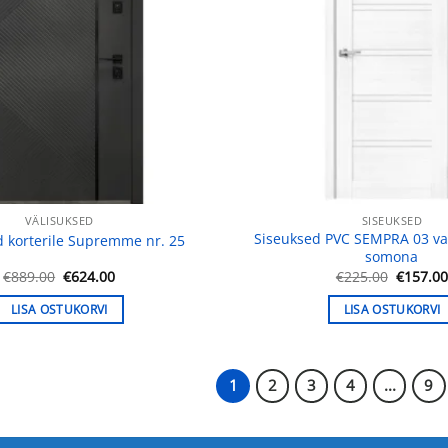
VÄLISUKSED
SISEUKSED
Siseuksed PVC SEMPRA 03 val
d korterile Supremme nr. 25
somona
Algne
Praegune
Algne
€
889.00
€
624.00
€
225.00
€
157.0
hind
hind
hind
oli:
on:
oli:
LISA OSTUKORVI
LISA OSTUKORVI
€889.00.
€624.00.
€225.00
1
2
3
4
...
9