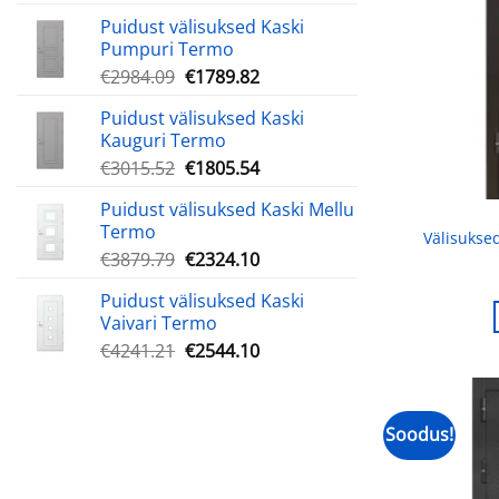
hind
hind
Puidust välisuksed Kaski
oli:
on:
Pumpuri Termo
€1569.83.
€941.27.
Algne
Praegune
€
2984.09
€
1789.82
hind
hind
Puidust välisuksed Kaski
oli:
on:
Kauguri Termo
€2984.09.
€1789.82.
Algne
Praegune
€
3015.52
€
1805.54
hind
hind
Puidust välisuksed Kaski Mellu
oli:
on:
Termo
€3015.52.
€1805.54.
Välisukse
Algne
Praegune
€
3879.79
€
2324.10
hind
hind
Puidust välisuksed Kaski
oli:
on:
Vaivari Termo
€3879.79.
€2324.10.
Algne
Praegune
€
4241.21
€
2544.10
hind
hind
oli:
on:
€4241.21.
€2544.10.
Soodus!