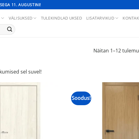
SEGA 11. AUGUSTINI!
D
VÄLISUKSED
TULEKINDLAD UKSED
LISATARVIKUD
KONTAK
Näitan 1–12 tulemu
umised sel suvel!
Soodus!