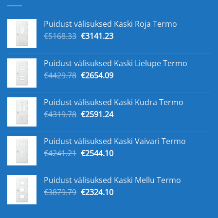
Puidust välisuksed Kaski Roja Termo
Algne
Praegune
€
5168.33
€
3141.23
hind
hind
oli:
on:
Puidust välisuksed Kaski Lielupe Termo
€5168.33.
€3141.23.
Algne
Praegune
€
4429.78
€
2654.09
hind
hind
oli:
on:
Puidust välisuksed Kaski Kudra Termo
€4429.78.
€2654.09.
Algne
Praegune
€
4319.78
€
2591.24
hind
hind
oli:
on:
Puidust välisuksed Kaski Vaivari Termo
€4319.78.
€2591.24.
Algne
Praegune
€
4241.21
€
2544.10
hind
hind
oli:
on:
Puidust välisuksed Kaski Mellu Termo
€4241.21.
€2544.10.
Algne
Praegune
€
3879.79
€
2324.10
hind
hind
oli:
on: