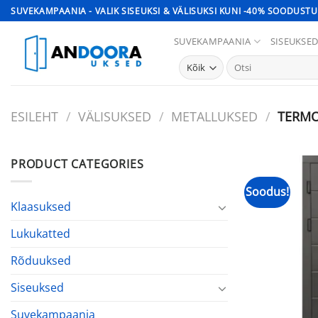
Skip
SUVEKAMPAANIA - VALIK SISEUKSI & VÄLISUKSI KUNI -40% SOODUSTU
to
SUVEKAMPAANIA
SISEUKSE
content
Otsi:
ESILEHT
/
VÄLISUKSED
/
METALLUKSED
/
TERMO
PRODUCT CATEGORIES
Soodus!
Klaasuksed
Lukukatted
Rõduuksed
Siseuksed
Suvekampaania