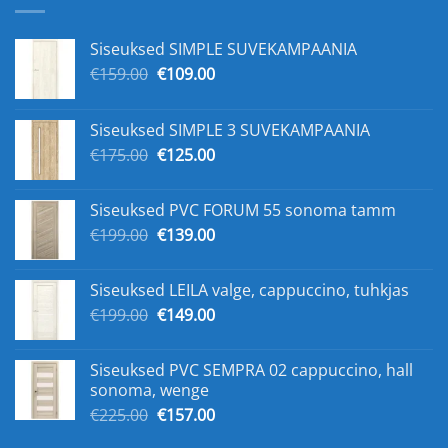
Siseuksed SIMPLE SUVEKAMPAANIA
Algne
Praegune
€
159.00
€
109.00
hind
hind
oli:
on:
Siseuksed SIMPLE 3 SUVEKAMPAANIA
€159.00.
€109.00.
Algne
Praegune
€
175.00
€
125.00
hind
hind
oli:
on:
Siseuksed PVC FORUM 55 sonoma tamm
€175.00.
€125.00.
Algne
Praegune
€
199.00
€
139.00
hind
hind
oli:
on:
Siseuksed LEILA valge, cappuccino, tuhkjas
€199.00.
€139.00.
Algne
Praegune
€
199.00
€
149.00
hind
hind
oli:
on:
Siseuksed PVC SEMPRA 02 cappuccino, hall
€199.00.
€149.00.
sonoma, wenge
Algne
Praegune
€
225.00
€
157.00
hind
hind