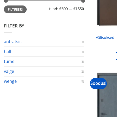
Minimaalne
Maksimaalne
Hind:
€600
—
€1550
FILTREERI
hind
hind
FILTER BY
Välisuksed
antratsiit
(4)
hall
(4)
tume
(8)
valge
(2)
wenge
(4)
Soodus!