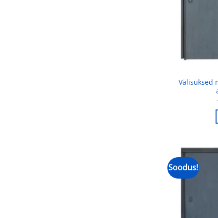
Välisuksed
Soodus!