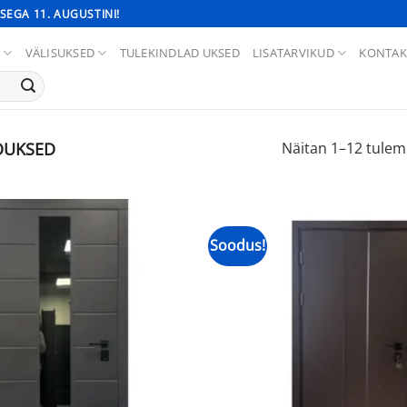
SEGA 11. AUGUSTINI!
D
VÄLISUKSED
TULEKINDLAD UKSED
LISATARVIKUD
KONTAK
UKSED
Näitan 1–12 tulem
Soodus!