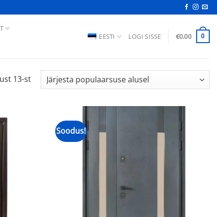
T
EESTI
LOGI SISSE
€
0.00
0
Sorteeritud
ust 13-st
populaarsuse
järgi
Soodus!