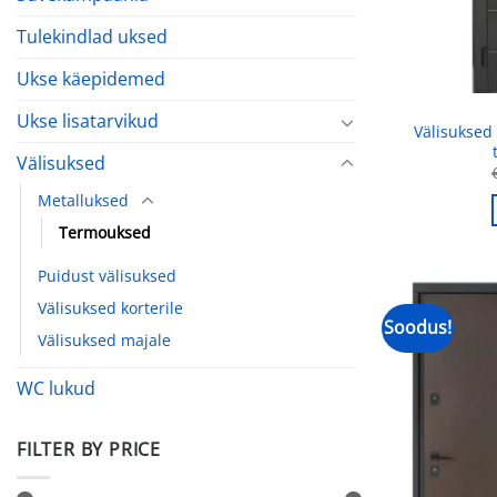
Tulekindlad uksed
Ukse käepidemed
Ukse lisatarvikud
Välisuksed
Välisuksed
Metalluksed
Termouksed
Puidust välisuksed
Välisuksed korterile
Soodus!
Välisuksed majale
WC lukud
FILTER BY PRICE