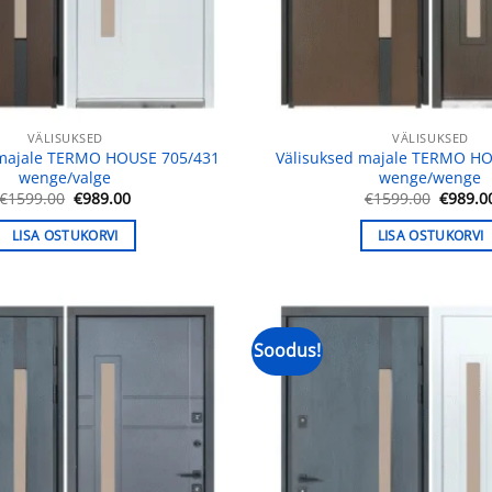
VÄLISUKSED
VÄLISUKSED
 majale TERMO HOUSE 705/431
Välisuksed majale TERMO H
wenge/valge
wenge/wenge
Algne
Praegune
Algne
€
1599.00
€
989.00
€
1599.00
€
989.0
hind
hind
hind
oli:
on:
oli:
LISA OSTUKORVI
LISA OSTUKORVI
€1599.00.
€989.00.
€1599.
Soodus!