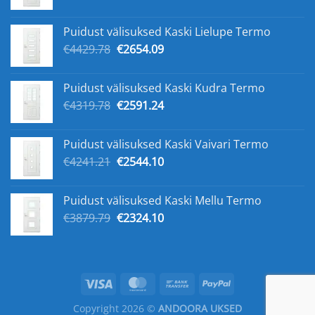
hind
hind
oli:
on:
Puidust välisuksed Kaski Lielupe Termo
€5168.33.
€3141.23.
Algne
Praegune
€
4429.78
€
2654.09
hind
hind
oli:
on:
Puidust välisuksed Kaski Kudra Termo
€4429.78.
€2654.09.
Algne
Praegune
€
4319.78
€
2591.24
hind
hind
oli:
on:
Puidust välisuksed Kaski Vaivari Termo
€4319.78.
€2591.24.
Algne
Praegune
€
4241.21
€
2544.10
hind
hind
oli:
on:
Puidust välisuksed Kaski Mellu Termo
€4241.21.
€2544.10.
Algne
Praegune
€
3879.79
€
2324.10
hind
hind
oli:
on:
€3879.79.
€2324.10.
Copyright 2026 ©
ANDOORA UKSED