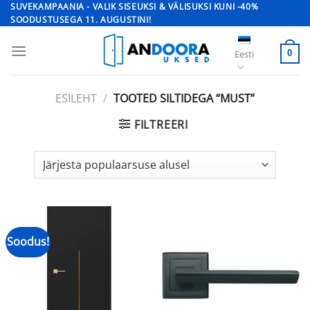
Skip
SUVEKAMPAANIA - VALIK SISEUKSI & VÄLISUKSI KUNI -40%
SOODUSTUSEGA 11. AUGUSTINI!
to
content
Eesti
0
ESILEHT
/
TOOTED SILTIDEGA “MUST”
FILTREERI
Soodus!