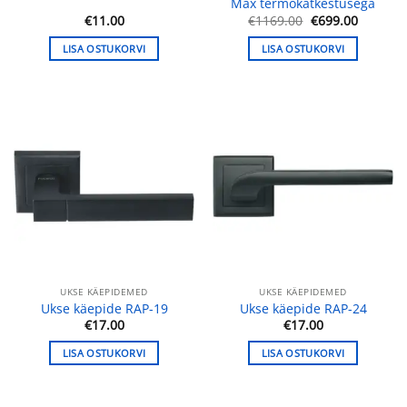
Max termokatkestusega
Algne
Praegu
€
11.00
€
1169.00
€
699.00
hind
hind
oli:
on:
LISA OSTUKORVI
LISA OSTUKORVI
€1169.00.
€699.00
UKSE KÄEPIDEMED
UKSE KÄEPIDEMED
Ukse käepide RAP-19
Ukse käepide RAP-24
€
17.00
€
17.00
LISA OSTUKORVI
LISA OSTUKORVI