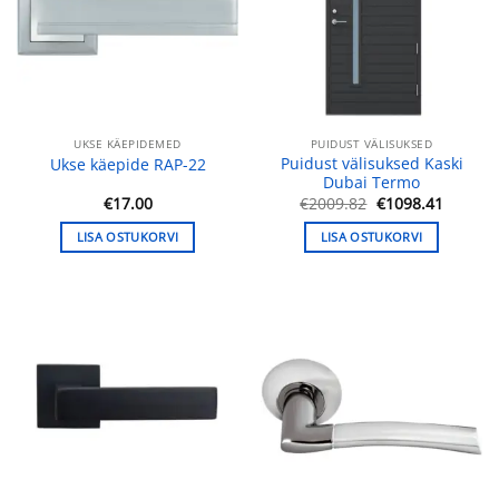
UKSE KÄEPIDEMED
PUIDUST VÄLISUKSED
Puidust välisuksed Kaski
Ukse käepide RAP-22
Dubai Termo
Algne
Praegu
€
17.00
€
2009.82
€
1098.41
hind
hind
oli:
on:
LISA OSTUKORVI
LISA OSTUKORVI
€2009.82.
€1098.4