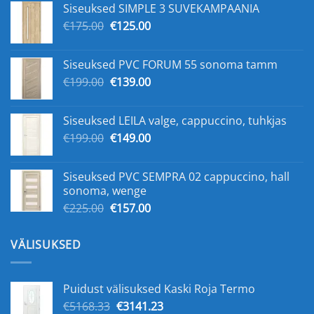
Siseuksed SIMPLE 3 SUVEKAMPAANIA
€159.00.
€109.00.
Algne
Praegune
€
175.00
€
125.00
hind
hind
oli:
on:
Siseuksed PVC FORUM 55 sonoma tamm
€175.00.
€125.00.
Algne
Praegune
€
199.00
€
139.00
hind
hind
oli:
on:
Siseuksed LEILA valge, cappuccino, tuhkjas
€199.00.
€139.00.
Algne
Praegune
€
199.00
€
149.00
hind
hind
oli:
on:
Siseuksed PVC SEMPRA 02 cappuccino, hall
€199.00.
€149.00.
sonoma, wenge
Algne
Praegune
€
225.00
€
157.00
hind
hind
oli:
on:
VÄLISUKSED
€225.00.
€157.00.
Puidust välisuksed Kaski Roja Termo
Algne
Praegune
€
5168.33
€
3141.23