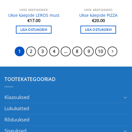
UKSE KÄEPIDEMED
UKSE KÄEPIDEMED
Ukse käepide LEROS must
Ukse käepide PIZZA
€
17.00
€
20.00
LISA OSTUKORVI
LISA OSTUKORVI
1
2
3
4
...
8
9
10
TOOTEKATEGOORIAD
Klaasuksed
Lukukatted
Rõduuksed
Siseuksed