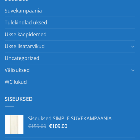
Suvekampaania
Tulekindlad uksed
Ukse käepidemed
Ukse lisatarvikud
Uncategorized
Välisuksed
WC lukud
SISEUKSED
Siseuksed SIMPLE SUVEKAMPAANIA
Algne
Praegune
€
159.00
€
109.00
hind
hind
oli:
on: