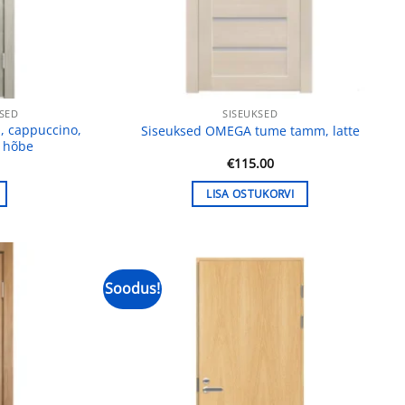
SED
SISEUKSED
, cappuccino,
Siseuksed OMEGA tume tamm, latte
, hõbe
Praegune
0
€
115.00
hind
on:
LISA OSTUKORVI
.
€179.00.
Soodus!