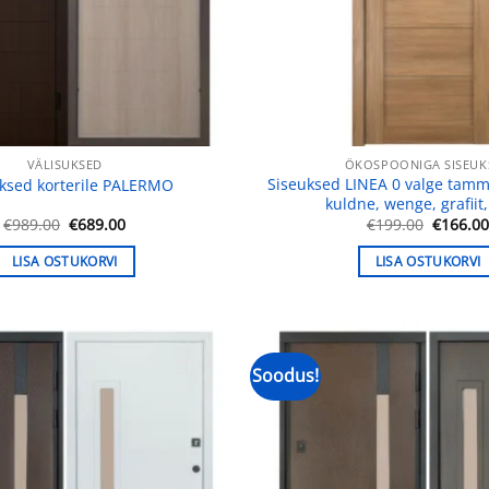
VÄLISUKSED
ÖKOSPOONIGA SISEUK
Siseuksed LINEA 0 valge tamm
uksed korterile PALERMO
kuldne, wenge, grafiit
Algne
Praegune
Algne
€
989.00
€
689.00
€
199.00
€
166.0
hind
hind
hind
oli:
on:
oli:
LISA OSTUKORVI
LISA OSTUKORVI
€989.00.
€689.00.
€199.00
Soodus!