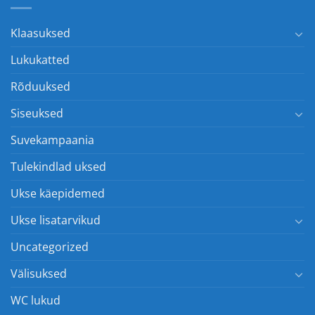
Klaasuksed
Lukukatted
Rõduuksed
Siseuksed
Suvekampaania
Tulekindlad uksed
Ukse käepidemed
Ukse lisatarvikud
Uncategorized
Välisuksed
WC lukud