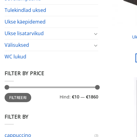
Tulekindlad uksed
Ukse käepidemed
Ukse lisatarvikud
Uk
Välisuksed
WC lukud
FILTER BY PRICE
Minimaalne
Maksimaalne
Hind:
€10
—
€1860
FILTREERI
hind
hind
FILTER BY
cappuccino
(3)