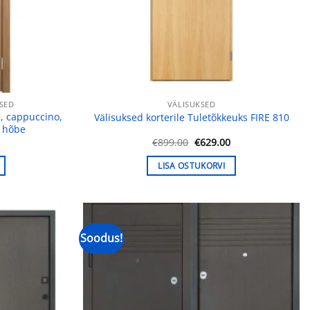
SED
VÄLISUKSED
, cappuccino,
Välisuksed korterile Tuletõkkeuks FIRE 810
, hõbe
Praegune
Algne
Praegune
0
€
899.00
€
629.00
hind
hind
hind
on:
oli:
on:
LISA OSTUKORVI
.
€166.00.
€899.00.
€629.00.
Soodus!