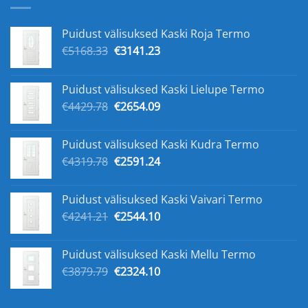
Puidust välisuksed Kaski Roja Termo
Original
Current
€
5168.33
€
3141.23
price
price
was:
is:
Puidust välisuksed Kaski Lielupe Termo
€5168.33.
€3141.23.
Original
Current
€
4429.78
€
2654.09
price
price
was:
is:
Puidust välisuksed Kaski Kudra Termo
€4429.78.
€2654.09.
Original
Current
€
4319.78
€
2591.24
price
price
was:
is:
Puidust välisuksed Kaski Vaivari Termo
€4319.78.
€2591.24.
Original
Current
€
4241.21
€
2544.10
price
price
was:
is:
Puidust välisuksed Kaski Mellu Termo
€4241.21.
€2544.10.
Original
Current
€
3879.79
€
2324.10
price
price
was:
is: