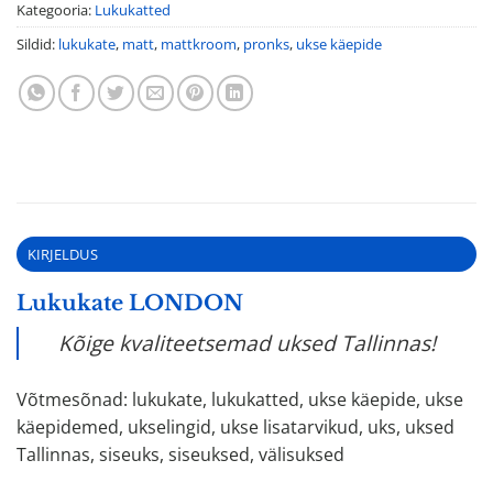
Kategooria:
Lukukatted
Sildid:
lukukate
,
matt
,
mattkroom
,
pronks
,
ukse käepide
KIRJELDUS
Lukukate LONDON
Kõige kvaliteetsemad uksed Tallinnas!
Võtmesõnad: lukukate, lukukatted, ukse käepide, ukse
käepidemed, ukselingid, ukse lisatarvikud, uks, uksed
Tallinnas, siseuks, siseuksed, välisuksed