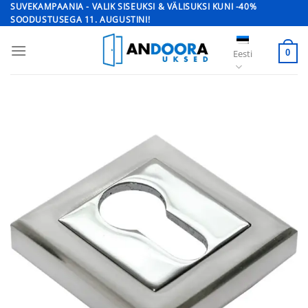
Skip
SUVEKAMPAANIA - VALIK SISEUKSI & VÄLISUKSI KUNI -40%
SOODUSTUSEGA 11. AUGUSTINI!
to
content
Eesti
0