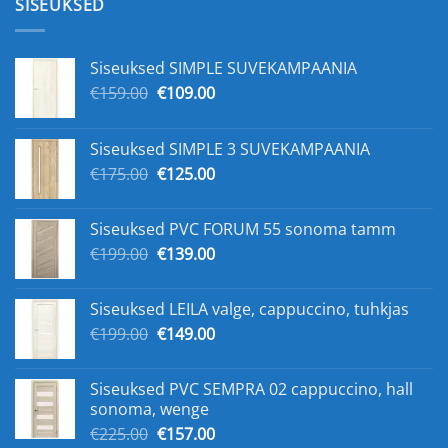
SISEUKSED
Siseuksed SIMPLE SUVEKAMPAANIA
Algne
Praegune
€
159.00
€
109.00
hind
hind
oli:
on:
Siseuksed SIMPLE 3 SUVEKAMPAANIA
€159.00.
€109.00.
Algne
Praegune
€
175.00
€
125.00
hind
hind
oli:
on:
Siseuksed PVC FORUM 55 sonoma tamm
€175.00.
€125.00.
Algne
Praegune
€
199.00
€
139.00
hind
hind
oli:
on:
Siseuksed LEILA valge, cappuccino, tuhkjas
€199.00.
€139.00.
Algne
Praegune
€
199.00
€
149.00
hind
hind
oli:
on:
Siseuksed PVC SEMPRA 02 cappuccino, hall
€199.00.
€149.00.
sonoma, wenge
Algne
Praegune
€
225.00
€
157.00