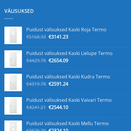
hind
hind
oli:
on:
VÄLISUKSED
€225.00.
€157.00.
Puidust välisuksed Kaski Roja Termo
Algne
Praegune
€
5168.33
€
3141.23
hind
hind
oli:
on:
Puidust välisuksed Kaski Lielupe Termo
€5168.33.
€3141.23.
Algne
Praegune
€
4429.78
€
2654.09
hind
hind
oli:
on:
Puidust välisuksed Kaski Kudra Termo
€4429.78.
€2654.09.
Algne
Praegune
€
4319.78
€
2591.24
hind
hind
oli:
on:
Puidust välisuksed Kaski Vaivari Termo
€4319.78.
€2591.24.
Algne
Praegune
€
4241.21
€
2544.10
hind
hind
oli:
on:
Puidust välisuksed Kaski Mellu Termo
€4241.21.
€2544.10.
Algne
Praegune
€
3879.79
€
2324.10