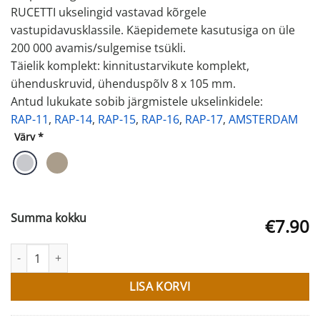
RUCETTI ukselingid vastavad kõrgele
vastupidavusklassile. Käepidemete kasutusiga on üle
200 000 avamis/sulgemise tsükli.
Täielik komplekt: kinnitustarvikute komplekt,
ühenduskruvid, ühenduspõlv 8 x 105 mm.
Antud lukukate sobib järgmistele ukselinkidele:
RAP-11
,
RAP-14
,
RAP-15
,
RAP-16
,
RAP-17
,
AMSTERDAM
Värv
*
Summa kokku
€7.90
Lukukate LONDON kogus
LISA KORVI