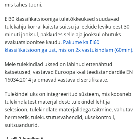
mis tahes tooni.
El30 klassifikatsiooniga tuletõkkeuksed suudavad
tulekahju korral kaitsta suitsu ja leekide leviku eest 30
minuti jooksul, pakkudes selle aja jooksul ohutuks
evakuatsioonitee kaudu.
Pakume ka El60
klassifikatsiooniga ust, mis on 2x vastukindlam (60min).
Meie tulekindlad uksed on läbinud ettenähtud
katsetused, vastavad Euroopa kvaliteedistandardile EN
16034:2014 ja omavad vastavaid sertifikaate.
Tulekindel uks on integreeritud süsteem, mis koosneb
tulekindlatest materjalidest: tulekindel leht ja
sektsioon, tulekindlate materjalidega täitmine, vahutav
hermeetik, tulekustutusvahendid, uksekontroll,
suitsuandurid.
1- või 2-leheline
*