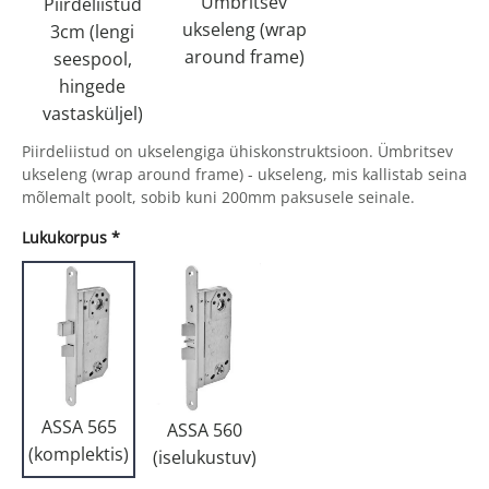
Ümbritsev
Piirdeliistud
ukseleng (wrap
3cm (lengi
around frame)
seespool,
hingede
vastasküljel)
Piirdeliistud on ukselengiga ühiskonstruktsioon. Ümbritsev
ukseleng (wrap around frame) - ukseleng, mis kallistab seina
mõlemalt poolt, sobib kuni 200mm paksusele seinale.
Lukukorpus
*
ASSA 565
ASSA 560
(komplektis)
(iselukustuv)