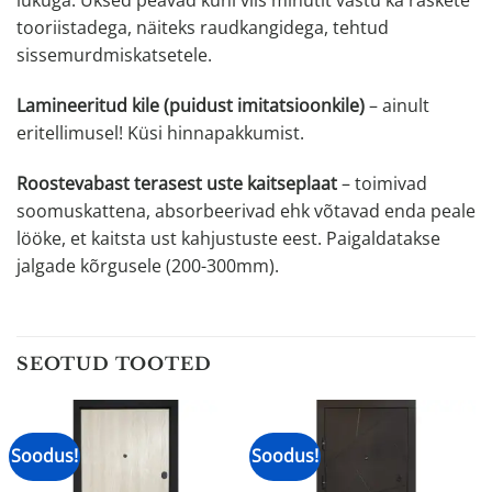
lukuga. Uksed peavad kuni viis minutit vastu ka raskete
tooriistadega, näiteks raudkangidega, tehtud
sissemurdmiskatsetele.
Lamineeritud kile (puidust imitatsioonkile)
– ainult
eritellimusel! Küsi hinnapakkumist.
Roostevabast terasest uste kaitseplaat
– toimivad
soomuskattena, absorbeerivad ehk võtavad enda peale
lööke, et kaitsta ust kahjustuste eest. Paigaldatakse
jalgade kõrgusele (200-300mm).
SEOTUD TOOTED
Soodus!
Soodus!