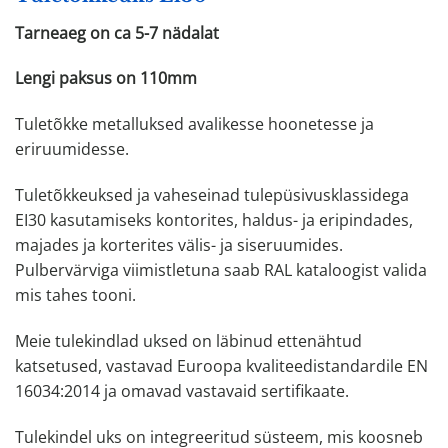
Tarneaeg on ca 5-7 nädalat
Lengi paksus on 110mm
Tuletõkke metalluksed avalikesse hoonetesse ja
eriruumidesse.
Tuletõkkeuksed ja vaheseinad tulepüsivusklassidega
EI30 kasutamiseks kontorites, haldus- ja eripindades,
majades ja korterites välis- ja siseruumides.
Pulbervärviga viimistletuna saab RAL kataloogist valida
mis tahes tooni.
Meie tulekindlad uksed on läbinud ettenähtud
katsetused, vastavad Euroopa kvaliteedistandardile EN
16034:2014 ja omavad vastavaid sertifikaate.
Tulekindel uks on integreeritud süsteem, mis koosneb