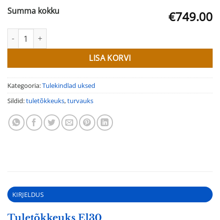
Summa kokku
€749.00
Tuletõkkeuks El30 kogus
LISA KORVI
Kategooria:
Tulekindlad uksed
Sildid:
tuletõkkeuks
,
turvauks
KIRJELDUS
Tuletõkkeuks El30