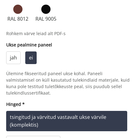
RAL 8012
RAL 9005
Rohkem värve leiad alt PDF-s
Ukse pealmine paneel
jah
ei
Ülemine fikseeritud paneel ukse kohal. Paneeli
valmistamisel on küll kasutatud tulekindlaid materjale, kuid
kuna pole testitud tuletõkkeuste peal, siis puudub sellel
tulekindlussertifikaat.
Hinged
*
tsingitud ja värvitud vastavalt ukse värvile
(komplektis)