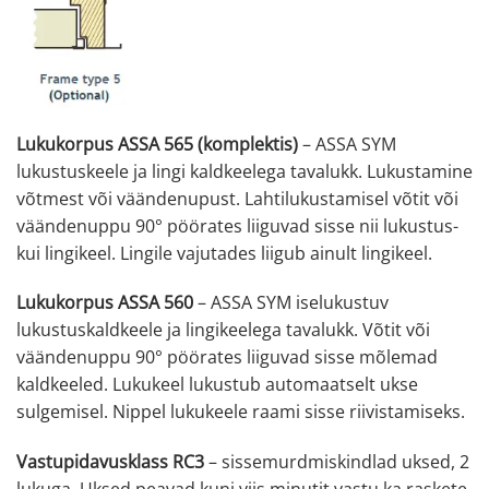
Lukukorpus ASSA 565 (komplektis)
– ASSA SYM
lukustuskeele ja lingi kaldkeelega tavalukk. Lukustamine
võtmest või väändenupust. Lahtilukustamisel võtit või
väändenuppu 90° pöörates liiguvad sisse nii lukustus-
kui lingikeel. Lingile vajutades liigub ainult lingikeel.
Lukukorpus ASSA 560
– ASSA SYM iselukustuv
lukustuskaldkeele ja lingikeelega tavalukk. Võtit või
väändenuppu 90° pöörates liiguvad sisse mõlemad
kaldkeeled. Lukukeel lukustub automaatselt ukse
sulgemisel. Nippel lukukeele raami sisse riivistamiseks.
Vastupidavusklass RC3
– sissemurdmiskindlad uksed, 2