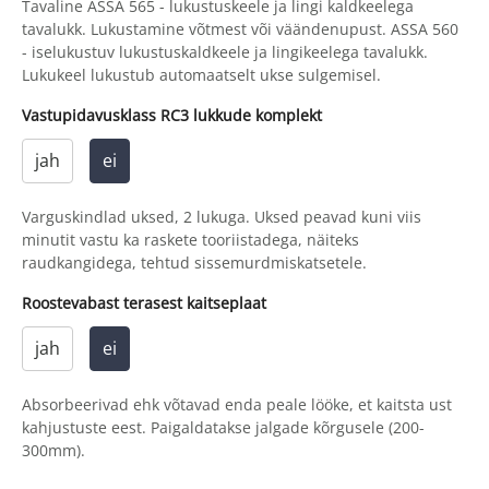
Tavaline ASSA 565 - lukustuskeele ja lingi kaldkeelega
tavalukk. Lukustamine võtmest või väändenupust. ASSA 560
- iselukustuv lukustuskaldkeele ja lingikeelega tavalukk.
Lukukeel lukustub automaatselt ukse sulgemisel.
Vastupidavusklass RC3 lukkude komplekt
jah
ei
Varguskindlad uksed, 2 lukuga. Uksed peavad kuni viis
minutit vastu ka raskete tooriistadega, näiteks
raudkangidega, tehtud sissemurdmiskatsetele.
Roostevabast terasest kaitseplaat
jah
ei
Absorbeerivad ehk võtavad enda peale lööke, et kaitsta ust
kahjustuste eest. Paigaldatakse jalgade kõrgusele (200-
300mm).