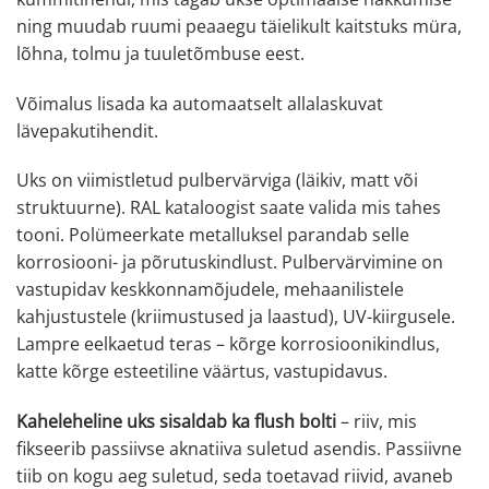
ning muudab ruumi peaaegu täielikult kaitstuks müra,
lõhna, tolmu ja tuuletõmbuse eest.
Võimalus lisada ka automaatselt allalaskuvat
lävepakutihendit.
Uks on viimistletud pulbervärviga (läikiv, matt või
struktuurne). RAL kataloogist saate valida mis tahes
tooni. Polümeerkate metalluksel parandab selle
korrosiooni- ja põrutuskindlust. Pulbervärvimine on
vastupidav keskkonnamõjudele, mehaanilistele
kahjustustele (kriimustused ja laastud), UV-kiirgusele.
Lampre eelkaetud teras – kõrge korrosioonikindlus,
katte kõrge esteetiline väärtus, vastupidavus.
Kaheleheline uks sisaldab ka flush bolti
– riiv, mis
fikseerib passiivse aknatiiva suletud asendis. Passiivne
tiib on kogu aeg suletud, seda toetavad riivid, avaneb