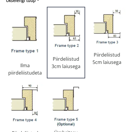
Ukselengi tüüp
*
Piirdeliistud
Piirdeliistud
5cm laiusega
Ilma
3cm laiusega
piirdeliistudeta