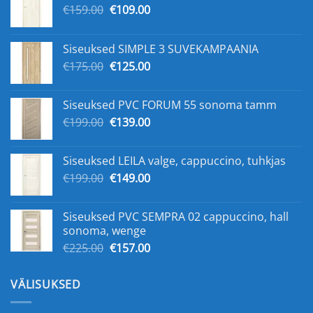
Algne
Praegune
€
159.00
€
109.00
hind
hind
oli:
on:
Siseuksed SIMPLE 3 SUVEKAMPAANIA
€159.00.
€109.00.
Algne
Praegune
€
175.00
€
125.00
hind
hind
oli:
on:
Siseuksed PVC FORUM 55 sonoma tamm
€175.00.
€125.00.
Algne
Praegune
€
199.00
€
139.00
hind
hind
oli:
on:
Siseuksed LEILA valge, cappuccino, tuhkjas
€199.00.
€139.00.
Algne
Praegune
€
199.00
€
149.00
hind
hind
oli:
on:
Siseuksed PVC SEMPRA 02 cappuccino, hall
€199.00.
€149.00.
sonoma, wenge
Algne
Praegune
€
225.00
€
157.00
hind
hind
oli:
on:
VÄLISUKSED
€225.00.
€157.00.