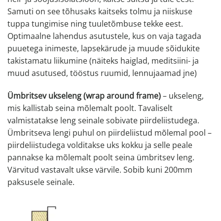
Samuti on see tõhusaks kaitseks tolmu ja niiskuse
tuppa tungimise ning tuuletõmbuse tekke eest.
Optimaalne lahendus asutustele, kus on vaja tagada
puuetega inimeste, lapsekärude ja muude sõidukite
takistamatu liikumine (näiteks haiglad, meditsiini- ja
muud asutused, tööstus ruumid, lennujaamad jne)
Ümbritsev ukseleng (wrap around frame)
– ukseleng,
mis kallistab seina mõlemalt poolt. Tavaliselt
valmistatakse leng seinale sobivate piirdeliistudega.
Ümbritseva lengi puhul on piirdeliistud mõlemal pool –
piirdeliistudega volditakse uks kokku ja selle peale
pannakse ka mõlemalt poolt seina ümbritsev leng.
Värvitud vastavalt ukse värvile. Sobib kuni 200mm
paksusele seinale.