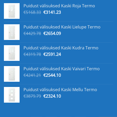
Puidust välisuksed Kaski Roja Termo
Algne
Praegune
€
5168.33
€
3141.23
hind
hind
oli:
on:
Puidust välisuksed Kaski Lielupe Termo
€5168.33.
€3141.23.
Algne
Praegune
€
4429.78
€
2654.09
hind
hind
oli:
on:
Puidust välisuksed Kaski Kudra Termo
€4429.78.
€2654.09.
Algne
Praegune
€
4319.78
€
2591.24
hind
hind
oli:
on:
Puidust välisuksed Kaski Vaivari Termo
€4319.78.
€2591.24.
Algne
Praegune
€
4241.21
€
2544.10
hind
hind
oli:
on:
Puidust välisuksed Kaski Mellu Termo
€4241.21.
€2544.10.
Algne
Praegune
€
3879.79
€
2324.10
hind
hind
oli:
on:
€3879.79.
€2324.10.