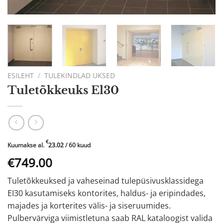
ESILEHT
/
TULEKINDLAD UKSED
Tuletõkkeuks El30
€
Kuumakse al.
23.02
/ 60 kuud
Algne
Praegune
€749.00
hind
hind
Tuletõkkeuksed ja vaheseinad tulepüsivusklassidega
oli:
on:
EI30 kasutamiseks kontorites, haldus- ja eripindades,
€1099.00.
€749.00.
majades ja korterites välis- ja siseruumides.
Pulbervärviga viimistletuna saab RAL kataloogist valida