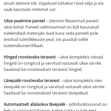
ainult aktiivne tiib. Vajadusel lülitakse riivid välja ja siis
saab kasutada mõlemat ust.
Ukse pealmine paneel
– ülemine fikseeritud paneel
ukse kohal. Paneeli valmistamisel on küll kasutatud
tulekindlaid materjale, kuid kuna seda paneeli pole
testitud tuletõkkeuste peal, siis puudub sellel
tulekindlussertifikaat.
Hinged roostevaba terasest
– ukse komplektis olevad
hinged on tsingitud ja värvitud vastavalt ukse värvile.
Saadaval ka roostevabast terasest hinged.
Lävepakk roostevaba terasest
– ukse komplektis olev
lävepakk on tsingitud ja värvitud vastavalt ukse värvile.
Saadaval ka roostevabast terasest lävepakud.
Automaatselt allalaskuv lävepakk
– põhifunktsioonid on
heli- ja soojusisolatsioon, kaitse suitsu ja tule eest.