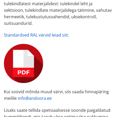
tulekindlatest materjalidest: tulekindel leht ja
sektsioon, tulekindlate materjalidega täitmine, vahutav
hermeetik, tulekustutusvahendid, uksekontroll,
suitsuandurid.
Standardsed RAL värvid leiad siit:
Kui soovid mõnda muud värvi, siis saada hinnapäring
meilile
info@andoora.ee
Lisaks saate tellida spetsiaalsesse soonde paigaldatud
kummitihendi, mis tagab ukse optimaalse nakkumise