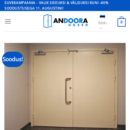
Skip
SUVEKAMPAANIA - VALIK SISEUKSI & VÄLISUKSI KUNI -40%
SOODUSTUSEGA 11. AUGUSTINI!
to
content
Eesti
0
Soodus!