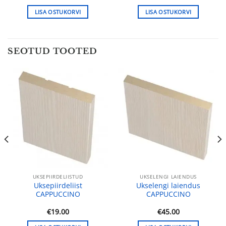
hind
hind
oli:
on:
LISA OSTUKORVI
LISA OSTUKORVI
.
€369.00.
€259.00.
SEOTUD TOOTED
UKSEPIIRDELIISTUD
UKSELENGI LAIENDUS
Uksepiirdeliist
Ukselengi laiendus
CAPPUCCINO
CAPPUCCINO
€
19.00
€
45.00