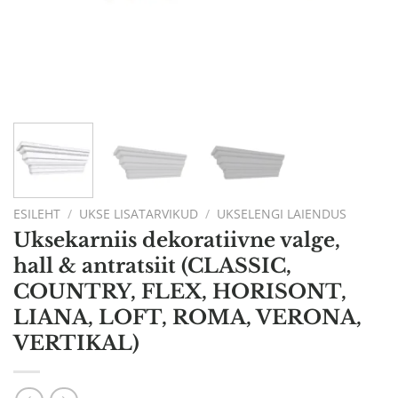
ESILEHT
/
UKSE LISATARVIKUD
/
UKSELENGI LAIENDUS
Uksekarniis dekoratiivne valge,
hall & antratsiit (CLASSIC,
COUNTRY, FLEX, HORISONT,
LIANA, LOFT, ROMA, VERONA,
VERTIKAL)