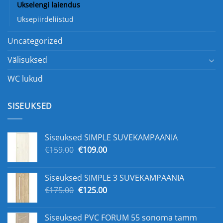
Ukselengi laiendus
Uksepiirdeliistud
Uncategorized
Välisuksed
WC lukud
SISEUKSED
Siseuksed SIMPLE SUVEKAMPAANIA
Original
Current
€
159.00
€
109.00
price
price
was:
is:
Siseuksed SIMPLE 3 SUVEKAMPAANIA
€159.00.
€109.00.
Original
Current
€
175.00
€
125.00
price
price
was:
is:
Siseuksed PVC FORUM 55 sonoma tamm
€175.00.
€125.00.