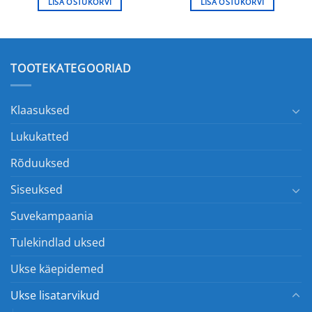
LISA OSTUKORVI
LISA OSTUKORVI
TOOTEKATEGOORIAD
Klaasuksed
Lukukatted
Rõduuksed
Siseuksed
Suvekampaania
Tulekindlad uksed
Ukse käepidemed
Ukse lisatarvikud