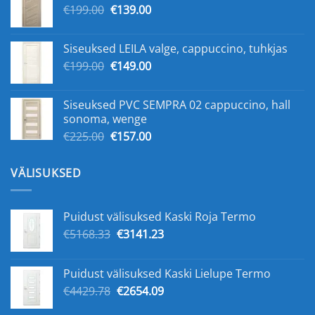
Original
Current
€
199.00
€
139.00
price
price
was:
is:
Siseuksed LEILA valge, cappuccino, tuhkjas
€199.00.
€139.00.
Original
Current
€
199.00
€
149.00
price
price
was:
is:
Siseuksed PVC SEMPRA 02 cappuccino, hall
€199.00.
€149.00.
sonoma, wenge
Original
Current
€
225.00
€
157.00
price
price
was:
is:
VÄLISUKSED
€225.00.
€157.00.
Puidust välisuksed Kaski Roja Termo
Original
Current
€
5168.33
€
3141.23
price
price
was:
is:
Puidust välisuksed Kaski Lielupe Termo
€5168.33.
€3141.23.
Original
Current
€
4429.78
€
2654.09
price
price