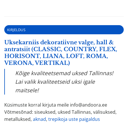
KIRJELDUS
Uksekarniis dekoratiivne valge, hall &
antratsiit (CLASSIC, COUNTRY, FLEX,
HORISONT, LIANA, LOFT, ROMA,
VERONA, VERTIKAL)
Kõige kvaliteetsemad uksed Tallinnas!
Lai valik kvaliteetseid uksi igale
maitsele!
Küsimuste korral kirjuta meile info@andoora.ee
Võtmesõnad: siseuksed, uksed Tallinnas, välisuksed,
metalluksed,
aknad
,
trepikoja uste paigaldus