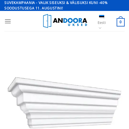
Skip
SUVEKAMPAANIA - VALIK SISEUKSI & VÄLISUKSI KUNI -40%
SOODUSTUSEGA 11. AUGUSTINI!
to
content
Eesti
0