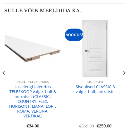
SULLE VÕIB MEELDIDA KA…
Soodus!
UKSELENGI LAIENDUS
SISEUKSED
Ukselengi laiendus
Siseuksed CLASSIC 3
TELESKOOP valge, hall &
valge, hall, antratsiit
antratsiit (CLASSIC,
COUNTRY, FLEX,
HORISONT, LIANA, LOFT,
ROMA, VERONA,
VERTIKAL)
ne
Algne
Praegun
€
34.00
€
369.00
€
259.00