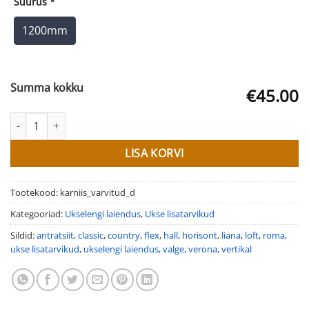
Suurus
*
1200mm
Summa kokku
€45.00
Uksekarniis dekoratiivne valge, hall & antratsiit (CLASSIC, CO
LISA KORVI
Tootekood:
karniis_varvitud_d
Kategooriad:
Ukselengi laiendus
,
Ukse lisatarvikud
Sildid:
antratsiit
,
classic
,
country
,
flex
,
hall
,
horisont
,
liana
,
loft
,
roma
,
ukse lisatarvikud
,
ukselengi laiendus
,
valge
,
verona
,
vertikal