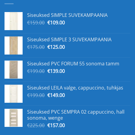
Siseuksed SIMPLE SUVEKAMPAANIA
Algne
Praegune
€
159.00
€
109.00
hind
hind
oli:
on:
Siseuksed SIMPLE 3 SUVEKAMPAANIA
€159.00.
€109.00.
Algne
Praegune
€
175.00
€
125.00
hind
hind
oli:
on:
Siseuksed PVC FORUM 55 sonoma tamm
€175.00.
€125.00.
Algne
Praegune
€
199.00
€
139.00
hind
hind
oli:
on:
Siseuksed LEILA valge, cappuccino, tuhkjas
€199.00.
€139.00.
Algne
Praegune
€
199.00
€
149.00
hind
hind
oli:
on:
Siseuksed PVC SEMPRA 02 cappuccino, hall
€199.00.
€149.00.
sonoma, wenge
Algne
Praegune
€
225.00
€
157.00
hind
hind