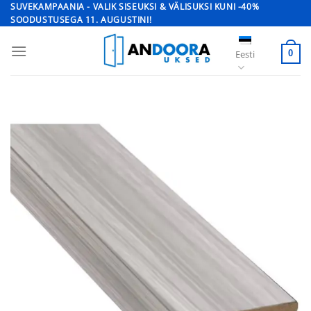
Skip
SUVEKAMPAANIA - VALIK SISEUKSI & VÄLISUKSI KUNI -40%
SOODUSTUSEGA 11. AUGUSTINI!
to
content
Eesti
0