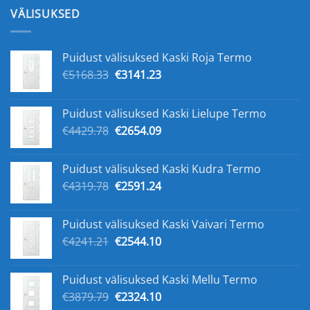
oli:
on:
VÄLISUKSED
€225.00.
€157.00.
Puidust välisuksed Kaski Roja Termo
Algne
Praegune
€
5168.33
€
3141.23
hind
hind
oli:
on:
Puidust välisuksed Kaski Lielupe Termo
€5168.33.
€3141.23.
Algne
Praegune
€
4429.78
€
2654.09
hind
hind
oli:
on:
Puidust välisuksed Kaski Kudra Termo
€4429.78.
€2654.09.
Algne
Praegune
€
4319.78
€
2591.24
hind
hind
oli:
on:
Puidust välisuksed Kaski Vaivari Termo
€4319.78.
€2591.24.
Algne
Praegune
€
4241.21
€
2544.10
hind
hind
oli:
on:
Puidust välisuksed Kaski Mellu Termo
€4241.21.
€2544.10.
Algne
Praegune
€
3879.79
€
2324.10