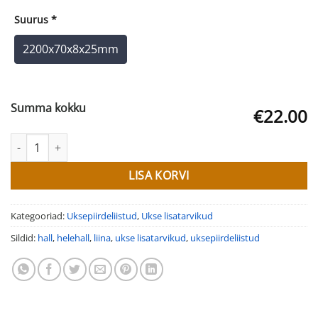
Suurus
*
2200x70x8x25mm
Summa kokku
€22.00
Uksepiirdeliist TELESKOOP HELEHALL kogus
LISA KORVI
Kategooriad:
Uksepiirdeliistud
,
Ukse lisatarvikud
Sildid:
hall
,
helehall
,
liina
,
ukse lisatarvikud
,
uksepiirdeliistud