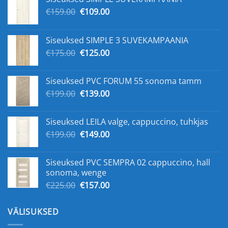
Первоначальная
Текущая
€
159.00
€
109.00
цена
цена:
составляла
€109.00.
Siseuksed SIMPLE 3 SUVEKAMPAANIA
€159.00.
Первоначальная
Текущая
€
175.00
€
125.00
цена
цена:
составляла
€125.00.
Siseuksed PVC FORUM 55 sonoma tamm
€175.00.
Первоначальная
Текущая
€
199.00
€
139.00
цена
цена:
составляла
€139.00.
Siseuksed LEILA valge, cappuccino, tuhkjas
€199.00.
Первоначальная
Текущая
€
199.00
€
149.00
цена
цена:
составляла
€149.00.
Siseuksed PVC SEMPRA 02 cappuccino, hall
€199.00.
sonoma, wenge
Первоначальная
Текущая
€
225.00
€
157.00
цена
цена:
составляла
€157.00.
VÄLISUKSED
€225.00.