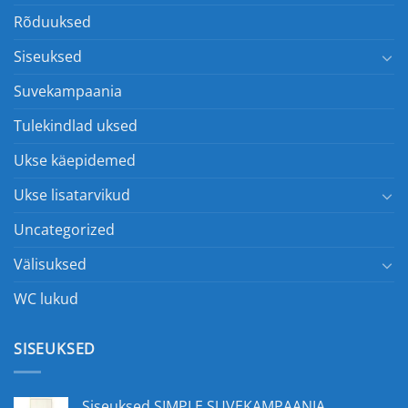
Rõduuksed
Siseuksed
Suvekampaania
Tulekindlad uksed
Ukse käepidemed
Ukse lisatarvikud
Uncategorized
Välisuksed
WC lukud
SISEUKSED
Siseuksed SIMPLE SUVEKAMPAANIA