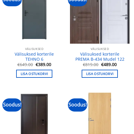
VÄLISUKSED
VÄLISUKSED
Välisuksed korterile
Välisuksed korterile
TEHNO 6
PREMA B-434 Mudel 122
Algne
Praegune
Algne
Praegun
€
649.00
€
389.00
€
819.00
€
489.00
hind
hind
hind
hind
oli:
on:
oli:
on:
LISA OSTUKORVI
LISA OSTUKORVI
€649.00.
€389.00.
€819.00.
€489.00.
Soodus!
Soodus!