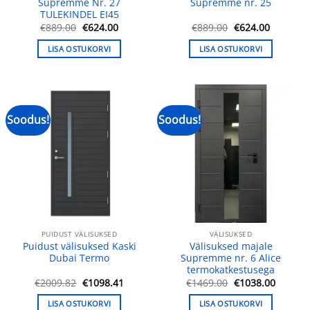
Supremme Nr. 27
Supremme nr. 25
TULEKINDEL EI45
Algne
Praegune
Algne
Praegun
€
889.00
€
624.00
€
889.00
€
624.00
hind
hind
hind
hind
oli:
on:
oli:
on:
LISA OSTUKORVI
LISA OSTUKORVI
€889.00.
€624.00.
€889.00.
€624.00.
Soodus!
Soodus!
PUIDUST VÄLISUKSED
VÄLISUKSED
Puidust välisuksed Kaski
Välisuksed majale
Dubai Termo
Supremme nr. 6 Alice
termokatkestusega
Algne
Praegune
Algne
Praegu
€
2009.82
€
1098.41
€
1469.00
€
1038.00
hind
hind
hind
hind
oli:
on:
oli:
on:
LISA OSTUKORVI
LISA OSTUKORVI
€2009.82.
€1098.41.
€1469.00.
€1038.0