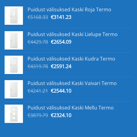
Puidust välisuksed Kaski Roja Termo
Первоначальная
Текущая
€
5168.33
€
3141.23
цена
цена:
составляла
€3141.23.
Puidust välisuksed Kaski Lielupe Termo
€5168.33.
Первоначальная
Текущая
€
4429.78
€
2654.09
цена
цена:
составляла
€2654.09.
Puidust välisuksed Kaski Kudra Termo
€4429.78.
Первоначальная
Текущая
€
4319.78
€
2591.24
цена
цена:
составляла
€2591.24.
Puidust välisuksed Kaski Vaivari Termo
€4319.78.
Первоначальная
Текущая
€
4241.21
€
2544.10
цена
цена:
составляла
€2544.10.
Puidust välisuksed Kaski Mellu Termo
€4241.21.
Первоначальная
Текущая
€
3879.79
€
2324.10
цена
цена:
составляла
€2324.10.
€3879.79.