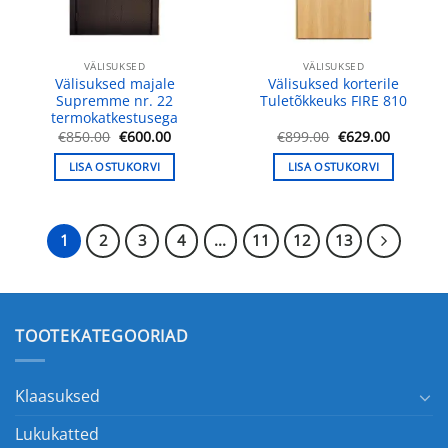
VÄLISUKSED
VÄLISUKSED
Välisuksed majale
Välisuksed korterile
Supremme nr. 22
Tuletõkkeuks FIRE 810
termokatkestusega
Algne
Praegune
Algne
Praegun
€
850.00
€
600.00
€
899.00
€
629.00
hind
hind
hind
hind
oli:
on:
oli:
on:
LISA OSTUKORVI
LISA OSTUKORVI
€850.00.
€600.00.
€899.00.
€629.00.
1
2
3
4
...
11
12
13
TOOTEKATEGOORIAD
Klaasuksed
Lukukatted