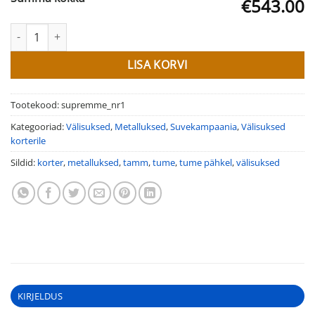
€543.00
Välisuksed korterile Supremme nr. 1 kogus
LISA KORVI
Tootekood:
supremme_nr1
Kategooriad:
Välisuksed
,
Metalluksed
,
Suvekampaania
,
Välisuksed
korterile
Sildid:
korter
,
metalluksed
,
tamm
,
tume
,
tume pähkel
,
välisuksed
KIRJELDUS