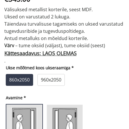
hind
hind
Välisuksed metallist korterile, seest MDF.
oli:
on:
Uksed on varustatud 2 lukuga.
€780.00.
€543.00.
Täiendava turvalisuse tagamiseks on uksed varustatud
tugevdusribide ja tugevduspoltidega.
Antud metalluks on mõeldud korterile.
Värv
– tume oksiid (väljast), tume oksiid (seest)
Kättesaadavus: LAOS OLEMAS
.
Ukse mõõtmed koos ukseraamiga
*
860x2050
960x2050
Avamine
*