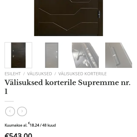
ESILEHT
/
VÄLISUKSED
/
VÄLISUKSED KORTERILE
Välisuksed korterile Supremme nr.
1
€
Kuumakse al.
18.24
/ 48 kuud
Algne
Praegune
€543.00