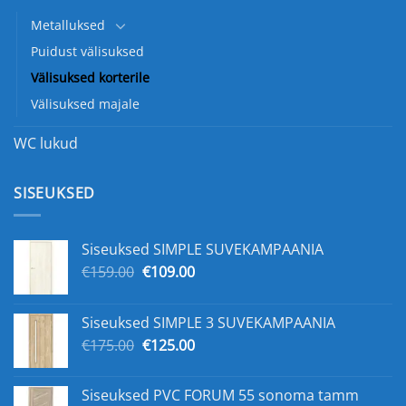
Metalluksed
Puidust välisuksed
Välisuksed korterile
Välisuksed majale
WC lukud
SISEUKSED
Siseuksed SIMPLE SUVEKAMPAANIA
Algne
Praegune
€
159.00
€
109.00
hind
hind
oli:
on:
Siseuksed SIMPLE 3 SUVEKAMPAANIA
€159.00.
€109.00.
Algne
Praegune
€
175.00
€
125.00
hind
hind
oli:
on:
Siseuksed PVC FORUM 55 sonoma tamm
€175.00.
€125.00.