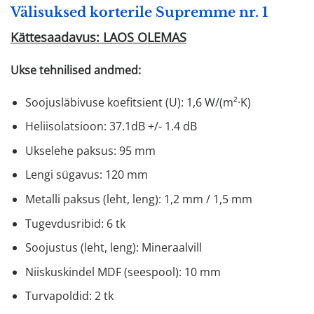
Välisuksed korterile Supremme nr. 1
Kättesaadavus: LAOS OLEMAS
Ukse tehnilised andmed:
Soojusläbivuse koefitsient (U): 1,6 W/(m²·K)
Heliisolatsioon: 37.1dB +/- 1.4 dB
Ukselehe paksus: 95 mm
Lengi sügavus: 120 mm
Metalli paksus (leht, leng): 1,2 mm / 1,5 mm
Tugevdusribid: 6 tk
Soojustus (leht, leng): Mineraalvill
Niiskuskindel MDF (seespool): 10 mm
Turvapoldid: 2 tk