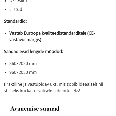
Uksesilm
Liistud
Standardid:
Vastab Euroopa kvaliteedistandarditele (CE-
vastavusmärgis)
Saadaolevad lengide mõõdud:
860×2050 mm
960×2050 mm
Praktiline ja vastupidav uks, mis sobib ideaalselt nii
stiilseks kui ka turvaliseks lahenduseks!