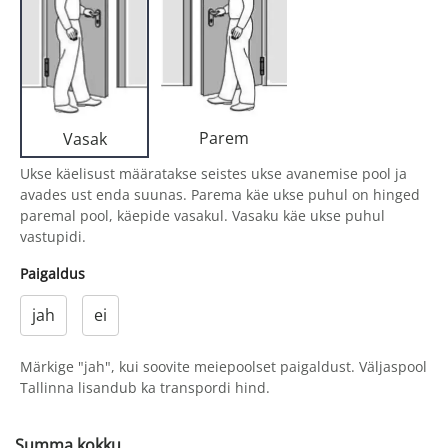
Parem
Vasak
Ukse käelisust määratakse seistes ukse avanemise pool ja
avades ust enda suunas. Parema käe ukse puhul on hinged
paremal pool, käepide vasakul. Vasaku käe ukse puhul
vastupidi.
Paigaldus
jah
ei
Märkige "jah", kui soovite meiepoolset paigaldust. Väljaspool
Tallinna lisandub ka transpordi hind.
Summa kokku