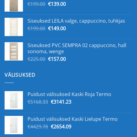
Algne
Praegune
€
199.00
€
139.00
hind
hind
oli:
on:
Siseuksed LEILA valge, cappuccino, tuhkjas
€199.00.
€139.00.
Algne
Praegune
€
199.00
€
149.00
hind
hind
oli:
on:
Siseuksed PVC SEMPRA 02 cappuccino, hall
€199.00.
€149.00.
sonoma, wenge
Algne
Praegune
€
225.00
€
157.00
hind
hind
oli:
on:
VÄLISUKSED
€225.00.
€157.00.
Puidust välisuksed Kaski Roja Termo
Algne
Praegune
€
5168.33
€
3141.23
hind
hind
oli:
on:
Puidust välisuksed Kaski Lielupe Termo
€5168.33.
€3141.23.
Algne
Praegune
€
4429.78
€
2654.09
hind
hind