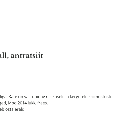
, antratsiit
ga. Kate on vastupidav niiskusele ja kergetele kriimustustel
ged, Mod.2014 lukk, frees.
eb osta eraldi.