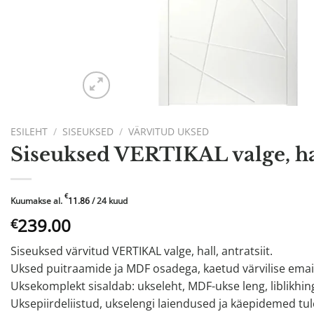
ESILEHT
/
SISEUKSED
/
VÄRVITUD UKSED
Siseuksed VERTIKAL valge, hall
€
Kuumakse al.
11.86
/ 24 kuud
239.00
€
Siseuksed värvitud VERTIKAL valge, hall, antratsiit.
Uksed puitraamide ja MDF osadega, kaetud värvilise emaili
Uksekomplekt sisaldab: ukseleht, MDF-ukse leng, liblikhin
Uksepiirdeliistud, ukselengi laiendused ja käepidemed tul