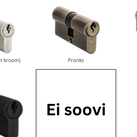
tt kroom)
Pronks