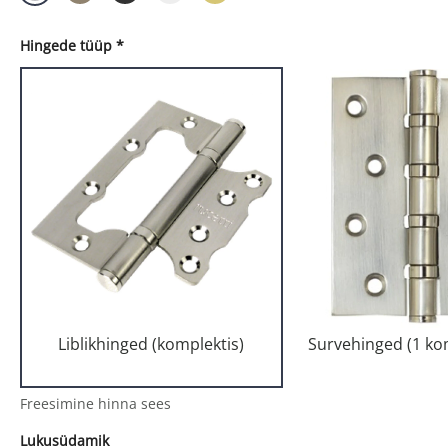
Hingede tüüp
*
Liblikhinged (komplektis)
Survehinged (1 kom
Freesimine hinna sees
Lukusüdamik