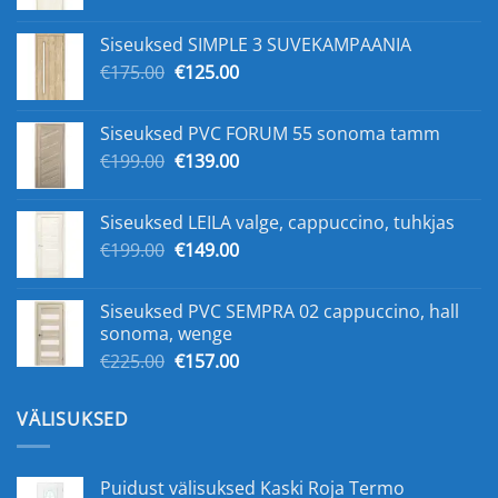
hind
hind
oli:
on:
Siseuksed SIMPLE 3 SUVEKAMPAANIA
€159.00.
€109.00.
Algne
Praegune
€
175.00
€
125.00
hind
hind
oli:
on:
Siseuksed PVC FORUM 55 sonoma tamm
€175.00.
€125.00.
Algne
Praegune
€
199.00
€
139.00
hind
hind
oli:
on:
Siseuksed LEILA valge, cappuccino, tuhkjas
€199.00.
€139.00.
Algne
Praegune
€
199.00
€
149.00
hind
hind
oli:
on:
Siseuksed PVC SEMPRA 02 cappuccino, hall
€199.00.
€149.00.
sonoma, wenge
Algne
Praegune
€
225.00
€
157.00
hind
hind
oli:
on:
VÄLISUKSED
€225.00.
€157.00.
Puidust välisuksed Kaski Roja Termo