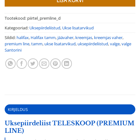
LISA KORVI
Tootekood:
piirtel_premline_d
Kategooriad:
Uksepiirdeliistud
,
Ukse lisatarvikud
Sildid:
halifax
,
Halifax tamm
,
jäävaher
,
kreemjas
,
kreemjas vaher
,
premium line
,
tamm
,
ukse lisatarvikud
,
uksepiirdeliistud
,
valge
,
valge
Santorini
KIRJELDUS
Uksepiirdeliist TELESKOOP (PREMIUM
LINE)