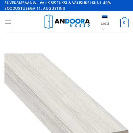
Skip
SUVEKAMPAANIA - VALIK SISEUKSI & VÄLISUKSI KUNI -40%
SOODUSTUSEGA 11. AUGUSTINI!
to
content
Eesti
0