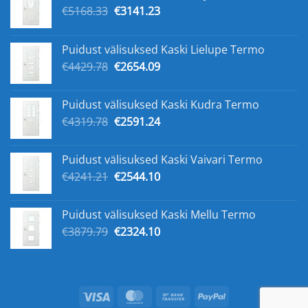
Algne
Praegune
€
5168.33
€
3141.23
hind
hind
oli:
on:
Puidust välisuksed Kaski Lielupe Termo
€5168.33.
€3141.23.
Algne
Praegune
€
4429.78
€
2654.09
hind
hind
oli:
on:
Puidust välisuksed Kaski Kudra Termo
€4429.78.
€2654.09.
Algne
Praegune
€
4319.78
€
2591.24
hind
hind
oli:
on:
Puidust välisuksed Kaski Vaivari Termo
€4319.78.
€2591.24.
Algne
Praegune
€
4241.21
€
2544.10
hind
hind
oli:
on:
Puidust välisuksed Kaski Mellu Termo
€4241.21.
€2544.10.
Algne
Praegune
€
3879.79
€
2324.10
hind
hind
oli:
on:
€3879.79.
€2324.10.