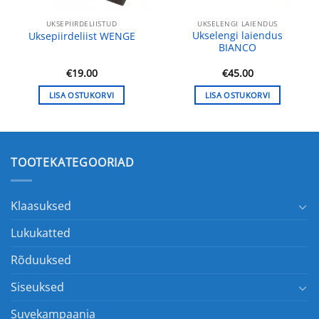
UKSEPIIRDELIISTUD
UKSELENGI LAIENDUS
Ukselengi laiendus
Uksepiirdeliist WENGE
BIANCO
€
19.00
€
45.00
LISA OSTUKORVI
LISA OSTUKORVI
TOOTEKATEGOORIAD
Klaasuksed
Lukukatted
Rõduuksed
Siseuksed
Suvekampaania