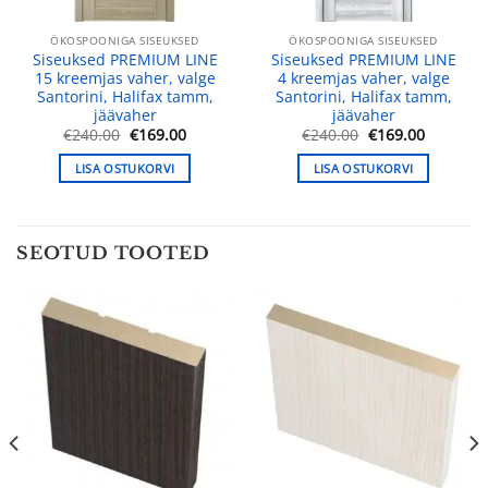
ÖKOSPOONIGA SISEUKSED
ÖKOSPOONIGA SISEUKSED
Siseuksed PREMIUM LINE
Siseuksed PREMIUM LINE
15 kreemjas vaher, valge
4 kreemjas vaher, valge
Santorini, Halifax tamm,
Santorini, Halifax tamm,
jäävaher
jäävaher
ne
Algne
Praegune
Algne
Praegun
€
240.00
€
169.00
€
240.00
€
169.00
hind
hind
hind
hind
oli:
on:
oli:
on:
LISA OSTUKORVI
LISA OSTUKORVI
.
€240.00.
€169.00.
€240.00.
€169.00.
SEOTUD TOOTED