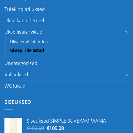
Tulekindlad uksed
Ukse käepidemed
Ukse lisatarvikud
Ukselengi laiendus
Uksepiirdeliistud
Uncategorized
Välisuksed
WC lukud
SISEUKSED
Siseuksed SIMPLE SUVEKAMPAANIA
Algne
Praegune
€
159.00
€
109.00