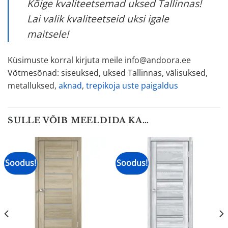
Kõige kvaliteetsemad uksed Tallinnas!
Lai valik kvaliteetseid uksi igale
maitsele!
Küsimuste korral kirjuta meile info@andoora.ee
Võtmesõnad: siseuksed, uksed Tallinnas, välisuksed,
metalluksed,
aknad
,
trepikoja uste paigaldus
SULLE VÕIB MEELDIDA KA…
Soodus!
Soodus!