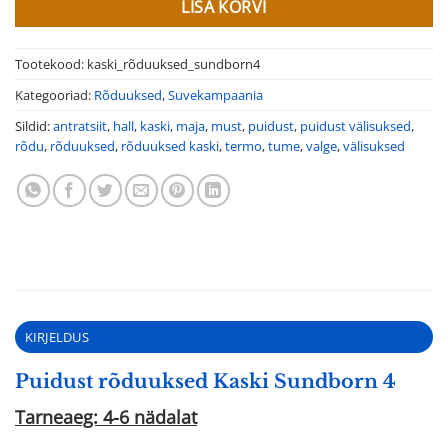
LISA KORVI
Tootekood:
kaski_rõduuksed_sundborn4
Kategooriad:
Rõduuksed
,
Suvekampaania
Sildid:
antratsiit
,
hall
,
kaski
,
maja
,
must
,
puidust
,
puidust välisuksed
,
rõdu
,
rõduuksed
,
rõduuksed kaski
,
termo
,
tume
,
valge
,
välisuksed
KIRJELDUS
Puidust rõduuksed Kaski Sundborn 4
Tarneaeg: 4-6 nädalat