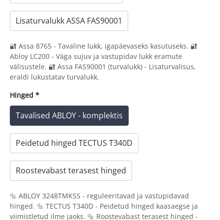
Lisaturvalukk ASSA FAS90001
🔐 Assa 8765 - Tavaline lukk, igapäevaseks kasutuseks. 🔐
Abloy LC200 - Väga sujuv ja vastupidav lukk eramute
välisustele. 🔐 Assa FAS90001 (turvalukk) - Lisaturvalisus,
eraldi lukustatav turvalukk.
Hinged
*
Tavalised ABLOY - komplektis
Peidetud hinged TECTUS T340D
Roostevabast terasest hinged
🔩 ABLOY 3248TMKSS - reguleeritavad ja vastupidavad
hinged. 🔩 TECTUS T340D - Peidetud hinged kaasaegse ja
viimistletud ilme jaoks. 🔩 Roostevabast terasest hinged -