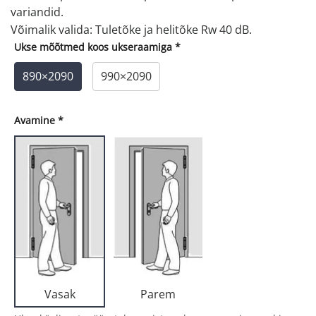
variandid.
Võimalik valida: Tuletõke ja helitõke Rw 40 dB.
Ukse mõõtmed koos ukseraamiga
*
890×2090
990×2090
Avamine
*
Parem
Vasak