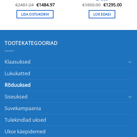
ne
Algne
Praegune
Algne
Praegu
€
2481.24
€
1484.97
€
1850.00
€
1295.00
hind
hind
hind
hind
oli:
on:
oli:
on:
LISA OSTUKORVI
LOE EDASI
.
€2481.24.
€1484.97.
€1850.00.
€1295.0
TOOTEKATEGOORIAD
Klaasuksed
Lukukatted
Rõduuksed
Siseuksed
Suvekampaania
Tulekindlad uksed
Ukse käepidemed