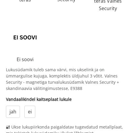
teras Valnes
Security
Ei soovi
Lukusüdamik tuleb sama värvi, mis ukselink ja on
ümmargulise kujuga, komplektis üldjuhul 3 võtit. Valnes
Security - magnetiga turvalukusüdamik Valnes Security +
skandinaavia välitingimustesse, E9388
Vandaalikindel kaitseplaat lukule
jah
ei
🔐 Ukse lukupiirkonda paigaldatav tugevdatud metallplaat,