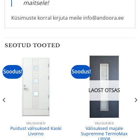
maitsele!
Küsimuste korral kirjuta meile info@andoora.ee
SEOTUD TOOTED
Soodus!
Soodus!
LAOST OTSAS
VÄLISUKSED
VÄLISUKSED
Puidust välisuksed Kaski
Välisuksed majale
Livorno
Supremme TermoMax
LP008