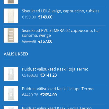
hind
hind
oli:
on:
Siseuksed LEILA valge, cappuccino, tuhkjas
€199.00.
€139.00.
Algne
Praegune
€
199.00
€
149.00
hind
hind
oli:
on:
Siseuksed PVC SEMPRA 02 cappuccino, hall
€199.00.
€149.00.
sonoma, wenge
Algne
Praegune
€
225.00
€
157.00
hind
hind
oli:
on:
VÄLISUKSED
€225.00.
€157.00.
Puidust välisuksed Kaski Roja Termo
Algne
Praegune
€
5168.33
€
3141.23
hind
hind
oli:
on:
Puidust välisuksed Kaski Lielupe Termo
€5168.33.
€3141.23.
Algne
Praegune
€
4429.78
€
2654.09
hind
hind
oli:
on:
Puidust välisuksed Kaski Kudra Termo