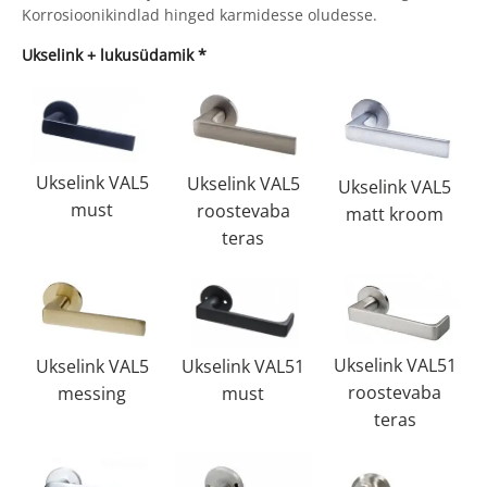
Korrosioonikindlad hinged karmidesse oludesse.
Ukselink + lukusüdamik
*
Ukselink VAL5
Ukselink VAL5
Ukselink VAL5
must
roostevaba
matt kroom
teras
Ukselink VAL51
Ukselink VAL51
Ukselink VAL5
roostevaba
must
messing
teras