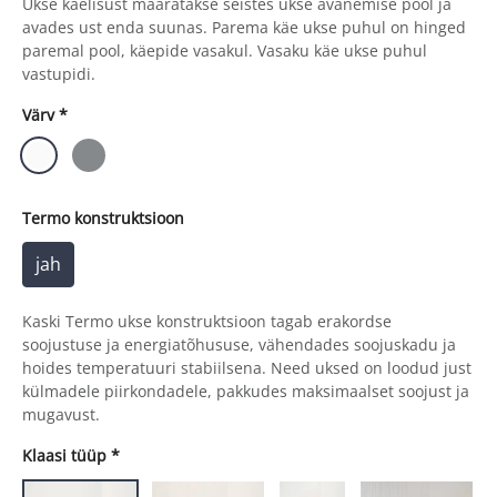
Ukse käelisust määratakse seistes ukse avanemise pool ja
avades ust enda suunas. Parema käe ukse puhul on hinged
paremal pool, käepide vasakul. Vasaku käe ukse puhul
vastupidi.
Värv
*
Termo konstruktsioon
jah
Kaski Termo ukse konstruktsioon tagab erakordse
soojustuse ja energiatõhususe, vähendades soojuskadu ja
hoides temperatuuri stabiilsena. Need uksed on loodud just
külmadele piirkondadele, pakkudes maksimaalset soojust ja
mugavust.
Klaasi tüüp
*