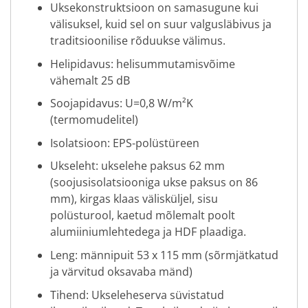
Uksekonstruktsioon on samasugune kui
välisuksel, kuid sel on suur valgusläbivus ja
traditsioonilise rõduukse välimus.
Helipidavus: helisummutamisvõime
vähemalt 25 dB
Soojapidavus: U=0,8 W/m²K
(termomudelitel)
Isolatsioon: EPS-polüstüreen
Ukseleht: ukselehe paksus 62 mm
(soojusisolatsiooniga ukse paksus on 86
mm), kirgas klaas välisküljel, sisu
polüsturool, kaetud mõlemalt poolt
alumiiniumlehtedega ja HDF plaadiga.
Leng: männipuit 53 x 115 mm (sõrmjätkatud
ja värvitud oksavaba mänd)
Tihend: Ukseleheserva süvistatud