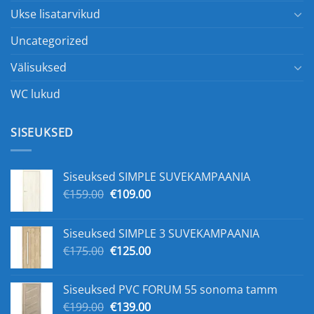
Ukse lisatarvikud
Uncategorized
Välisuksed
WC lukud
SISEUKSED
Siseuksed SIMPLE SUVEKAMPAANIA
Algne
Praegune
€
159.00
€
109.00
hind
hind
oli:
on:
Siseuksed SIMPLE 3 SUVEKAMPAANIA
€159.00.
€109.00.
Algne
Praegune
€
175.00
€
125.00
hind
hind
oli:
on:
Siseuksed PVC FORUM 55 sonoma tamm
€175.00.
€125.00.
Algne
Praegune
€
199.00
€
139.00