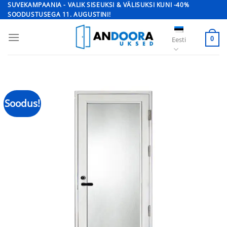
Skip
SUVEKAMPAANIA - VALIK SISEUKSI & VÄLISUKSI KUNI -40%
SOODUSTUSEGA 11. AUGUSTINI!
to
content
Eesti
0
Soodus!