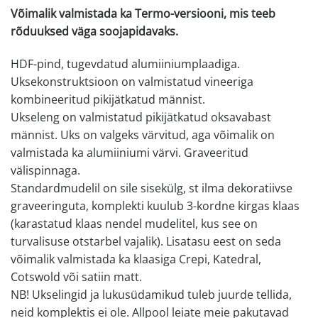
Võimalik valmistada ka Termo-versiooni, mis teeb
rõduuksed väga soojapidavaks.
HDF-pind, tugevdatud alumiiniumplaadiga.
Uksekonstruktsioon on valmistatud vineeriga
kombineeritud pikijätkatud männist.
Ukseleng on valmistatud pikijätkatud oksavabast
männist. Uks on valgeks värvitud, aga võimalik on
valmistada ka alumiiniumi värvi. Graveeritud
välispinnaga.
Standardmudelil on sile sisekülg, st ilma dekoratiivse
graveeringuta, komplekti kuulub 3-kordne kirgas klaas
(karastatud klaas nendel mudelitel, kus see on
turvalisuse otstarbel vajalik). Lisatasu eest on seda
võimalik valmistada ka klaasiga Crepi, Katedral,
Cotswold või satiin matt.
NB! Ukselingid ja lukusüdamikud tuleb juurde tellida,
neid komplektis ei ole. Allpool leiate meie pakutavad