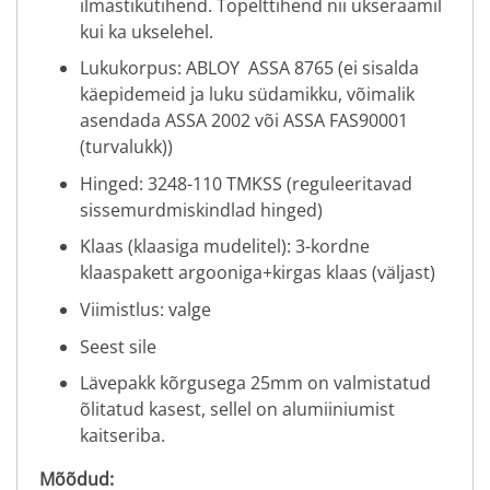
ilmastikutihend. Topelttihend nii ukseraamil
kui ka ukselehel.
Lukukorpus: ABLOY ASSA 8765 (ei sisalda
käepidemeid ja luku südamikku, võimalik
asendada ASSA 2002 või ASSA FAS90001
(turvalukk))
Hinged: 3248-110 TMKSS (reguleeritavad
sissemurdmiskindlad hinged)
Klaas (klaasiga mudelitel): 3-kordne
klaaspakett argooniga+kirgas klaas (väljast)
Viimistlus: valge
Seest sile
Lävepakk kõrgusega 25mm on valmistatud
õlitatud kasest, sellel on alumiiniumist
kaitseriba.
Mõõdud: