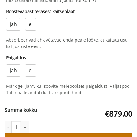
mis takistab lukusüdamiku jõulist lõhkumist.
Roostevabast terasest kaitseplaat
jah
ei
Absorbeerivad ehk võtavad enda peale lööke, et kaitsta ust
kahjustuste eest.
Paigaldus
jah
ei
Märkige "jah", kui soovite meiepoolset paigaldust. Väljaspool
Tallinna lisandub ka transpordi hind.
Summa kokku
€879.00
Puidust rõduuksed Kaski Sundborn 4 kogus