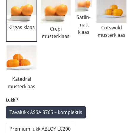
Satiin-
matt
Kirgas klaas
Cotswold
Crepi
klaas
musterklaas
musterklaas
Katedral
musterklaas
Lukk
*
Tavalukk ASSA 8765 – komplektis
Premium lukk ABLOY LC200