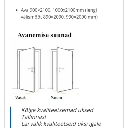
Ava 900×2100, 1000x2100mm (lengi
välismõõt 890×2090, 990×2090 mm)
Kõige kvaliteetsemad uksed
Tallinnas!
Lai valik kvaliteetseid uksi igale