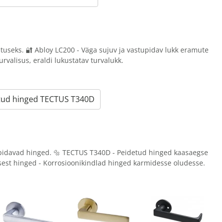
utuseks. 🔐 Abloy LC200 - Väga sujuv ja vastupidav lukk eramute
urvalisus, eraldi lukustatav turvalukk.
tud hinged TECTUS T340D
pidavad hinged. 🔩 TECTUS T340D - Peidetud hinged kaasaegse
rasest hinged - Korrosioonikindlad hinged karmidesse oludesse.