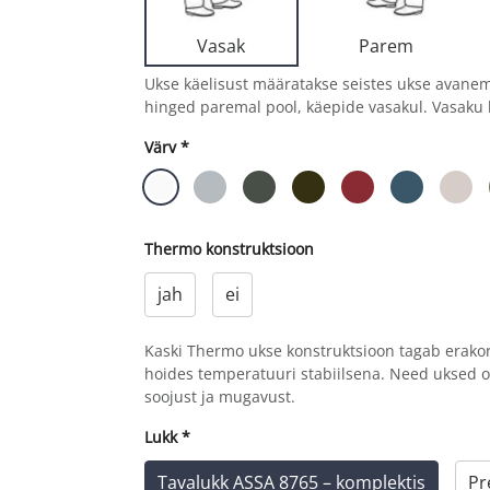
Parem
Vasak
Ukse käelisust määratakse seistes ukse avane
hinged paremal pool, käepide vasakul. Vasaku 
Värv
*
Thermo konstruktsioon
jah
ei
Kaski Thermo ukse konstruktsioon tagab erako
hoides temperatuuri stabiilsena. Need uksed 
soojust ja mugavust.
Lukk
*
Tavalukk ASSA 8765 – komplektis
Pr