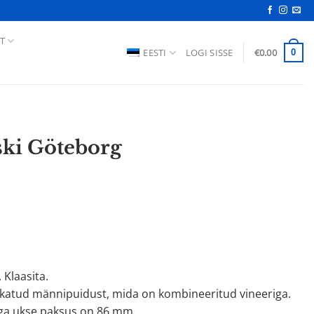
T
EESTI
LOGI SISSE
€
0.00
0
ski Göteborg
Klaasita.
ätkatud männipuidust, mida on kombineeritud vineeriga.
ga ukse paksus on 86 mm.