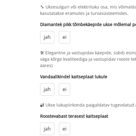
🔧 Uksesulguri või elektriluku osa, mis võimald
kasutatakse eramutes ja turvasüsteemides.
Diamantek pikk tõmbekäepide ukse mõlemal poo
jah
ei
🛠 Elegantne ja vastupidav käepide, sobib esind
väga kõrge kvaliteediga ja vastupidav rooste te
ääres)
Vandaalikindel kaitseplaat lukule
jah
ei
🔐 Ukse lukupiirkonda paigaldatav tugevdatud m
Roostevabast terasest kaitseplaat
jah
ei