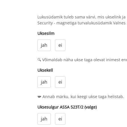
Lukusüdamik tuleb sama värvi, mis ukselink ja 
Security - magnetiga turvalukusüdamik Valnes 
Uksesilm
jah
ei
🔍 Võimaldab näha ukse taga olevat inimest en
Uksekell
jah
ei
📯 Annab märku, kui keegi ukse taga helistab.
Uksesulgur ASSA 523T/2 (valge)
jah
ei