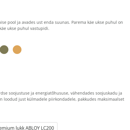
mise pool ja avades ust enda suunas. Parema käe ukse puhul on
käe ukse puhul vastupidi.
rdse soojustuse ja energiatõhususe, vähendades soojuskadu ja
on loodud just külmadele piirkondadele, pakkudes maksimaalset
emium lukk ABLOY LC200