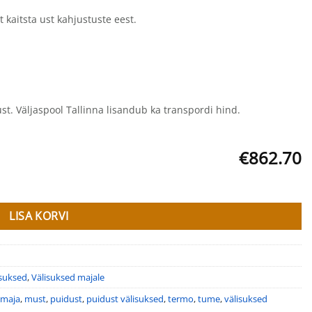
 kaitsta ust kahjustuste eest.
st. Väljaspool Tallinna lisandub ka transpordi hind.
€862.70
LISA KORVI
isuksed
,
Välisuksed majale
maja
,
must
,
puidust
,
puidust välisuksed
,
termo
,
tume
,
välisuksed