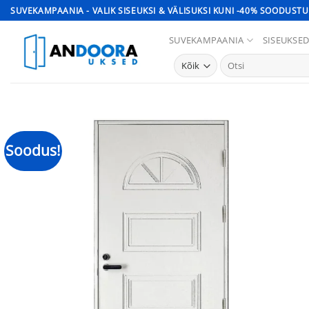
Skip
SUVEKAMPAANIA - VALIK SISEUKSI & VÄLISUKSI KUNI -40% SOODUSTU
to
SUVEKAMPAANIA
SISEUKSE
content
Otsi:
Soodus!