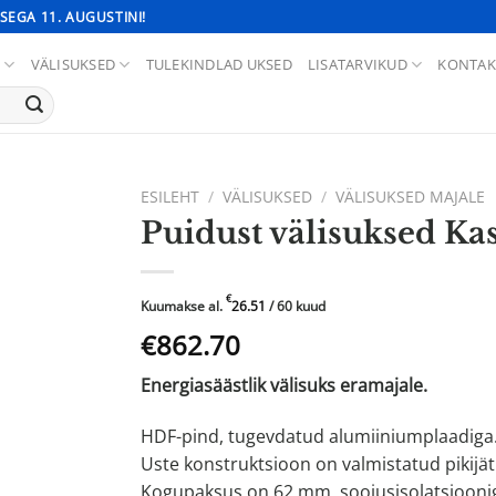
SEGA 11. AUGUSTINI!
D
VÄLISUKSED
TULEKINDLAD UKSED
LISATARVIKUD
KONTAK
ESILEHT
/
VÄLISUKSED
/
VÄLISUKSED MAJALE
Puidust välisuksed Ka
€
Kuumakse al.
26.51
/ 60 kuud
Algne
Praegune
€862.70
hind
hind
Energiasäästlik välisuks eramajale.
oli:
on:
€1444.12.
€862.70.
HDF-pind, tugevdatud alumiiniumplaadiga. 
Uste konstruktsioon on valmistatud pikij
Kogupaksus on 62 mm, soojusisolatsiooni