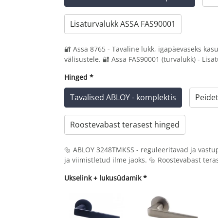
Lisaturvalukk ASSA FAS90001
🔐 Assa 8765 - Tavaline lukk, igapäevaseks kas
välisustele. 🔐 Assa FAS90001 (turvalukk) - Lisat
Hinged
*
Tavalised ABLOY - komplektis
Peide
Roostevabast terasest hinged
🔩 ABLOY 3248TMKSS - reguleeritavad ja vastu
ja viimistletud ilme jaoks. 🔩 Roostevabast te
Ukselink + lukusüdamik
*