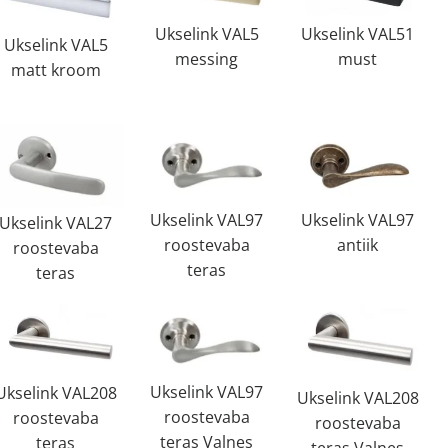
Ukselink VAL51
Ukselink VAL5
Ukselink VAL5
must
messing
matt kroom
Ukselink VAL97
Ukselink VAL97
Ukselink VAL27
roostevaba
antiik
roostevaba
teras
teras
Ukselink VAL97
Ukselink VAL208
Ukselink VAL208
roostevaba
roostevaba
roostevaba
teras Valnes
teras
teras Valnes