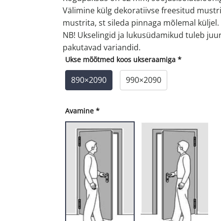
Välimine külg dekoratiivse freesitud mustri
mustrita, st sileda pinnaga mõlemal küljel.
NB! Ukselingid ja lukusüdamikud tuleb juurd
pakutavad variandid.
Ukse mõõtmed koos ukseraamiga
*
890×2090
990×2090
Avamine
*