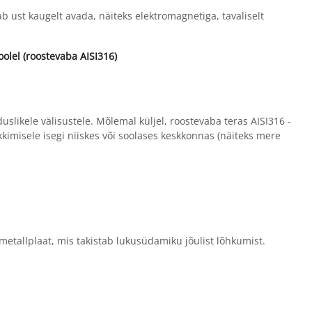
ab ust kaugelt avada, näiteks elektromagnetiga, tavaliselt
lel (roostevaba AISI316)
uslikele välisustele. Mõlemal küljel, roostevaba teras AISI316 -
kkimisele isegi niiskes või soolases keskkonnas (näiteks mere
etallplaat, mis takistab lukusüdamiku jõulist lõhkumist.