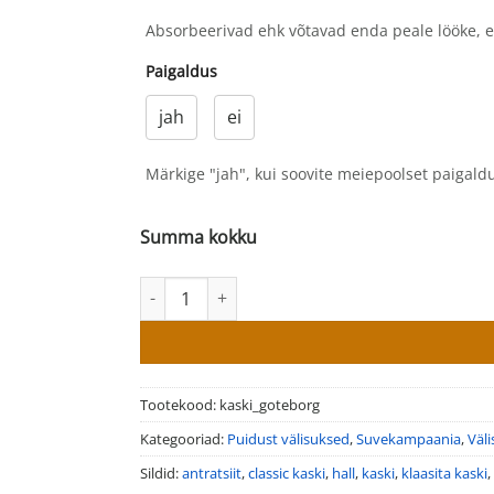
Absorbeerivad ehk võtavad enda peale lööke, et
Paigaldus
jah
ei
Märkige "jah", kui soovite meiepoolset paigaldu
Summa kokku
Puidust välisuksed Kaski Göteborg kogus
Tootekood:
kaski_goteborg
Kategooriad:
Puidust välisuksed
,
Suvekampaania
,
Väl
Sildid:
antratsiit
,
classic kaski
,
hall
,
kaski
,
klaasita kaski
,