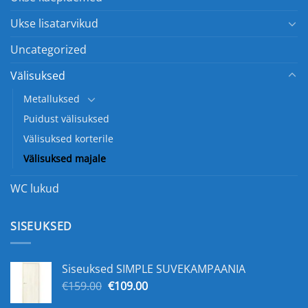
Ukse lisatarvikud
Uncategorized
Välisuksed
Metalluksed
Puidust välisuksed
Välisuksed korterile
Välisuksed majale
WC lukud
SISEUKSED
Siseuksed SIMPLE SUVEKAMPAANIA
Первоначальная
Текущая
€
159.00
€
109.00
цена
цена: