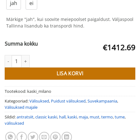
jah
ei
Märkige "jah", kui soovite meiepoolset paigaldust. Väljaspool
Tallinna lisandub ka transpordi hind.
Summa kokku
€1412.69
Puidust välisuksed Kaski Milano kogus
LISA KORVI
Tootekood:
kaski_milano
Kategooriad:
Välisuksed
,
Puidust välisuksed
,
Suvekampaania
,
Välisuksed majale
Sildid:
antratsiit
,
classic kaski
,
hall
,
kaski
,
maja
,
must
,
termo
,
tume
,
välisuksed