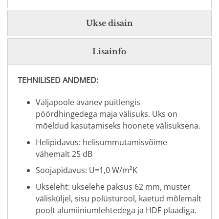
Ukse disain
Lisainfo
TEHNILISED ANDMED:
Väljapoole avanev puitlengis
pöördhingedega maja välisuks. Uks on
mõeldud kasutamiseks hoonete välisuksena.
Helipidavus: helisummutamisvõime
vähemalt 25 dB
Soojapidavus: U=1,0 W/m²K
Ukseleht: ukselehe paksus 62 mm, muster
välisküljel, sisu polüsturool, kaetud mõlemalt
poolt alumiiniumlehtedega ja HDF plaadiga.