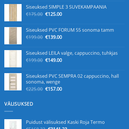
составляла
€109.00.
Siseuksed SIMPLE 3 SUVEKAMPAANIA
€159.00.
Первоначальная
Текущая
€
175.00
€
125.00
цена
цена:
составляла
€125.00.
Siseuksed PVC FORUM 55 sonoma tamm
€175.00.
Первоначальная
Текущая
€
199.00
€
139.00
цена
цена:
составляла
€139.00.
Siseuksed LEILA valge, cappuccino, tuhkjas
€199.00.
Первоначальная
Текущая
€
199.00
€
149.00
цена
цена:
составляла
€149.00.
Siseuksed PVC SEMPRA 02 cappuccino, hall
€199.00.
sonoma, wenge
Первоначальная
Текущая
€
225.00
€
157.00
цена
цена:
составляла
€157.00.
VÄLISUKSED
€225.00.
Puidust välisuksed Kaski Roja Termo
Первоначальная
Текущая