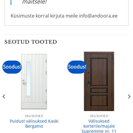
maitsele!
Küsimuste korral kirjuta meile info@andoora.ee
SEOTUD TOOTED
Soodus!
Soodus!
VÄLISUKSED
VÄLISUKSED
Puidust välisuksed Kaski
Välisuksed
Bergamo
korterile/majale
Supremme nr. 11