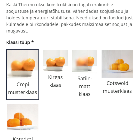
Kaski Thermo ukse konstruktsioon tagab erakordse
soojustuse ja energiatõhususe, vähendades soojuskadu ja
hoides temperatuuri stabiilsena. Need uksed on loodud just
külmadele piirkondadele, pakkudes maksimaalset soojust ja
mugavust.
Klaasi tüüp
*
Kirgas
Satiin-
Cotswold
Crepi
klaas
matt
musterklaas
musterklaas
klaas
Katedral