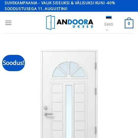
Skip
SUVEKAMPAANIA - VALIK SISEUKSI & VÄLISUKSI KUNI -40%
SOODUSTUSEGA 11. AUGUSTINI!
to
content
Eesti
0
Soodus!