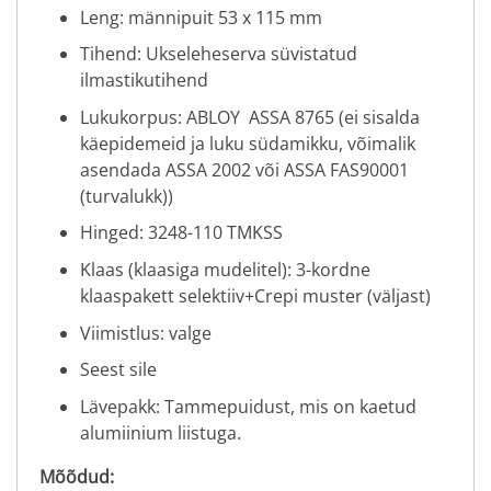
Leng: männipuit 53 x 115 mm
Tihend: Ukseleheserva süvistatud
ilmastikutihend
Lukukorpus: ABLOY ASSA 8765 (ei sisalda
käepidemeid ja luku südamikku, võimalik
asendada ASSA 2002 või ASSA FAS90001
(turvalukk))
Hinged: 3248-110 TMKSS
Klaas (klaasiga mudelitel): 3-kordne
klaaspakett selektiiv+Crepi muster (väljast)
Viimistlus: valge
Seest sile
Lävepakk: Tammepuidust, mis on kaetud
alumiinium liistuga.
Mõõdud: