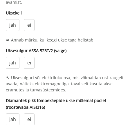
avamist.
Uksekell
jah
ei
📯 Annab märku, kui keegi ukse taga helistab.
Uksesulgur ASSA 523T/2 (valge)
jah
ei
🔧 Uksesulguri või elektriluku osa, mis võimaldab ust kaugelt
avada, näiteks elektromagnetiga, tavaliselt kasutatakse
eramutes ja turvasüsteemides.
Diamantek pikk tõmbekäepide ukse mõlemal poolel
(roostevaba AISI316)
jah
ei