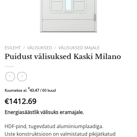
ESILEHT
/
VÄLISUKSED
/
VÄLISUKSED MAJALE
Puidust välisuksed Kaski Milano
€
Kuumakse al.
43.47
/ 60 kuud
Algne
Praegune
€1412.69
hind
hind
Energiasäästlik välisuks eramajale.
oli:
on:
€2355.53.
€1412.69.
HDF-pind, tugevdatud alumiiniumplaadiga.
Uste konstruktsioon on valmistatud pikijätkatud