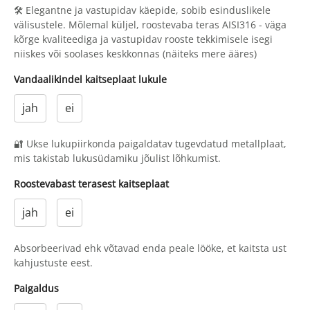
🛠 Elegantne ja vastupidav käepide, sobib esinduslikele
välisustele. Mõlemal küljel, roostevaba teras AISI316 - väga
kõrge kvaliteediga ja vastupidav rooste tekkimisele isegi
niiskes või soolases keskkonnas (näiteks mere ääres)
Vandaalikindel kaitseplaat lukule
jah
ei
🔐 Ukse lukupiirkonda paigaldatav tugevdatud metallplaat,
mis takistab lukusüdamiku jõulist lõhkumist.
Roostevabast terasest kaitseplaat
jah
ei
Absorbeerivad ehk võtavad enda peale lööke, et kaitsta ust
kahjustuste eest.
Paigaldus