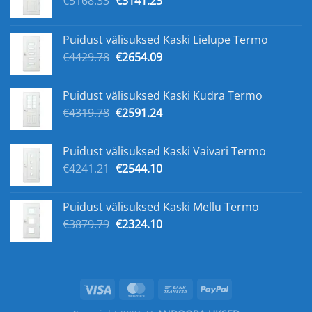
€
5168.33
€
3141.23
цена
цена:
составляла
€3141.23.
Puidust välisuksed Kaski Lielupe Termo
€5168.33.
Первоначальная
Текущая
€
4429.78
€
2654.09
цена
цена:
составляла
€2654.09.
Puidust välisuksed Kaski Kudra Termo
€4429.78.
Первоначальная
Текущая
€
4319.78
€
2591.24
цена
цена:
составляла
€2591.24.
Puidust välisuksed Kaski Vaivari Termo
€4319.78.
Первоначальная
Текущая
€
4241.21
€
2544.10
цена
цена:
составляла
€2544.10.
Puidust välisuksed Kaski Mellu Termo
€4241.21.
Первоначальная
Текущая
€
3879.79
€
2324.10
цена
цена:
составляла
€2324.10.
€3879.79.