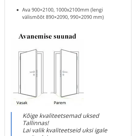
Ava 900×2100, 1000x2100mm (lengi
välismõõt 890×2090, 990×2090 mm)
Kõige kvaliteetsemad uksed
Tallinnas!
Lai valik kvaliteetseid uksi igale