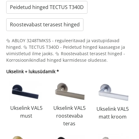
Peidetud hinged TECTUS T340D
Roostevabast terasest hinged
🔩 ABLOY 3248TMKSS - reguleeritavad ja vastupidavad
hinged. 🔩 TECTUS T340D - Peidetud hinged kaasaegse ja
viimistletud ilme jaoks. 🔩 Roostevabast terasest hinged -
Korrosioonikindlad hinged karmidesse oludesse.
Ukselink + lukusüdamik
*
Ukselink VAL5
Ukselink VAL5
Ukselink VAL5
must
roostevaba
matt kroom
teras