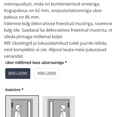
männipuidust, mida on kombineeritud vineeriga.
Kogupaksus on 62 mm, soojusisolatsiooniga ukse
paksus on 86 mm.
Välimine külg dekoratiivse freesitud mustriga, sisemine
külg sile. Saadaval ka dekoratiivse freesitud mustrita, st
sileda pinnaga mõlemal küljel.
NB! Ukselingid ja lukusüdamikud tuleb juurde tellida,
neid komplektis ei ole. Allpool leiate meie pakutavad
variandid.
Ukse mõõtmed koos ukseraamiga
*
890×2090
990×2090
Avamine
*