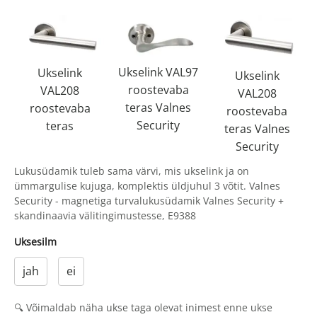
Ukselink VAL97
Ukselink
Ukselink
roostevaba
VAL208
VAL208
teras Valnes
roostevaba
roostevaba
Security
teras
teras Valnes
Security
Lukusüdamik tuleb sama värvi, mis ukselink ja on
ümmargulise kujuga, komplektis üldjuhul 3 võtit. Valnes
Security - magnetiga turvalukusüdamik Valnes Security +
skandinaavia välitingimustesse, E9388
Uksesilm
jah
ei
🔍 Võimaldab näha ukse taga olevat inimest enne ukse