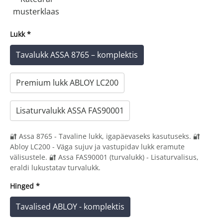
musterklaas
Lukk
*
Tavalukk ASSA 8765 – komplektis
Premium lukk ABLOY LC200
Lisaturvalukk ASSA FAS90001
🔐 Assa 8765 - Tavaline lukk, igapäevaseks kasutuseks. 🔐
Abloy LC200 - Väga sujuv ja vastupidav lukk eramute
välisustele. 🔐 Assa FAS90001 (turvalukk) - Lisaturvalisus,
eraldi lukustatav turvalukk.
Hinged
*
Tavalised ABLOY - komplektis