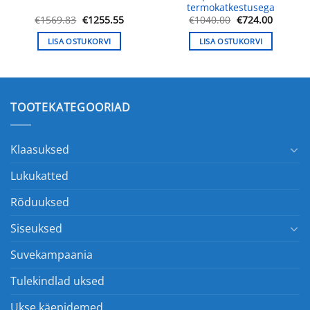
termokatkestusega
une
Algne
Praegune
Algne
Praegu
€
1569.83
€
1255.55
€
1040.00
€
724.00
hind
hind
hind
hind
oli:
on:
oli:
on:
LISA OSTUKORVI
LISA OSTUKORVI
.00.
€1569.83.
€1255.55.
€1040.00.
€724.00
TOOTEKATEGOORIAD
Klaasuksed
Lukukatted
Rõduuksed
Siseuksed
Suvekampaania
Tulekindlad uksed
Ukse käepidemed