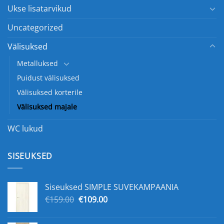
Ukse lisatarvikud
Uncategorized
Välisuksed
Metalluksed
Puidust välisuksed
Välisuksed korterile
Välisuksed majale
WC lukud
SISEUKSED
Siseuksed SIMPLE SUVEKAMPAANIA
Original
Current
€
159.00
€
109.00
price
price
was:
is: