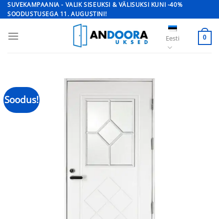
Skip
SUVEKAMPAANIA - VALIK SISEUKSI & VÄLISUKSI KUNI -40%
SOODUSTUSEGA 11. AUGUSTINI!
to
content
Eesti
0
Soodus!