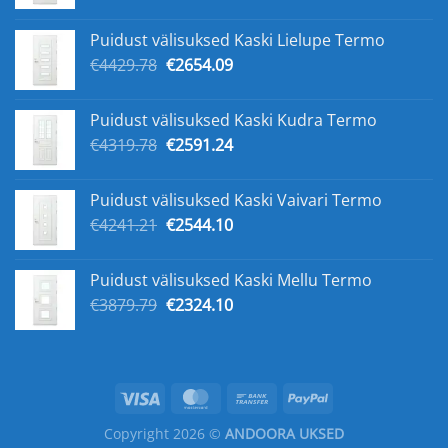
price
price
was:
is:
Puidust välisuksed Kaski Lielupe Termo
€5168.33.
€3141.23.
Original
Current
€
4429.78
€
2654.09
price
price
was:
is:
Puidust välisuksed Kaski Kudra Termo
€4429.78.
€2654.09.
Original
Current
€
4319.78
€
2591.24
price
price
was:
is:
Puidust välisuksed Kaski Vaivari Termo
€4319.78.
€2591.24.
Original
Current
€
4241.21
€
2544.10
price
price
was:
is:
Puidust välisuksed Kaski Mellu Termo
€4241.21.
€2544.10.
Original
Current
€
3879.79
€
2324.10
price
price
was:
is:
€3879.79.
€2324.10.
Copyright 2026 ©
ANDOORA UKSED