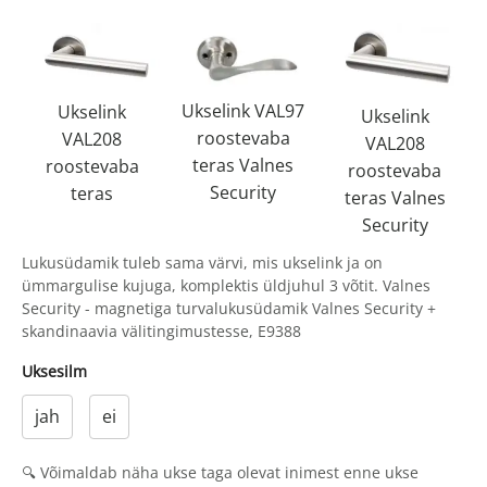
Ukselink VAL97
Ukselink
Ukselink
roostevaba
VAL208
VAL208
teras Valnes
roostevaba
roostevaba
Security
teras
teras Valnes
Security
Lukusüdamik tuleb sama värvi, mis ukselink ja on
ümmargulise kujuga, komplektis üldjuhul 3 võtit. Valnes
Security - magnetiga turvalukusüdamik Valnes Security +
skandinaavia välitingimustesse, E9388
Uksesilm
jah
ei
🔍 Võimaldab näha ukse taga olevat inimest enne ukse