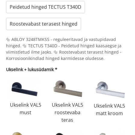
Peidetud hinged TECTUS T340D
Roostevabast terasest hinged
🔩 ABLOY 3248TMKSS - reguleeritavad ja vastupidavad
hinged. 🔩 TECTUS T340D - Peidetud hinged kaasaegse ja
viimistletud ilme jaoks. 🔩 Roostevabast terasest hinged -
Korrosioonikindlad hinged karmidesse oludesse.
Ukselink + lukusüdamik
*
Ukselink VAL5
Ukselink VAL5
Ukselink VAL5
must
roostevaba
matt kroom
teras