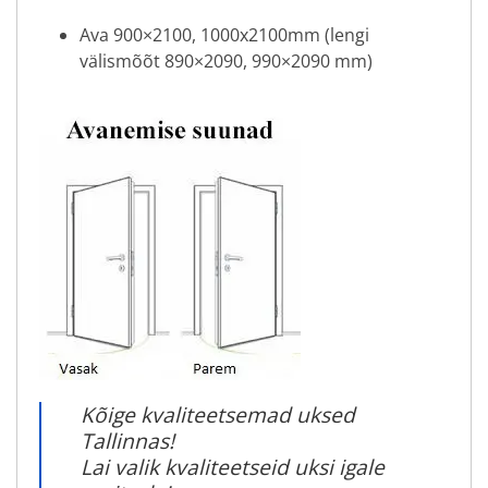
Ava 900×2100, 1000x2100mm (lengi
välismõõt 890×2090, 990×2090 mm)
Kõige kvaliteetsemad uksed
Tallinnas!
Lai valik kvaliteetseid uksi igale