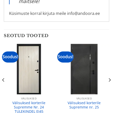
maitsele!
Küsimuste korral kirjuta meile info@andoora.ee
SEOTUD TOOTED
Soodus!
Soodus!
VÄLISUKSED
VÄLISUKSED
Välisuksed korterile
Välisuksed korterile
Supremme Nr. 24
Supremme nr. 25
TULEKINDEL EI45