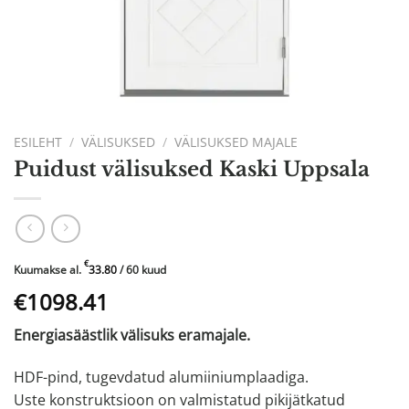
ESILEHT
/
VÄLISUKSED
/
VÄLISUKSED MAJALE
Puidust välisuksed Kaski Uppsala
€
Kuumakse al.
33.80
/ 60 kuud
Algne
Praegune
€1098.41
hind
hind
Energiasäästlik välisuks eramajale.
oli:
on:
€1836.97.
€1098.41.
HDF-pind, tugevdatud alumiiniumplaadiga.
Uste konstruktsioon on valmistatud pikijätkatud