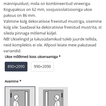
männipuidust, mida on kombineeritud vineeriga.
Kogupaksus on 62 mm, soojusisolatsiooniga ukse
paksus on 86 mm.
Välimine külg dekoratiivse freesitud mustriga, sisemine
külg sile. Saadaval ka dekoratiivse freesitud mustrita, st
sileda pinnaga mõlemal küljel.
NB! Ukselingid ja lukusüdamikud tuleb juurde tellida,
neid komplektis ei ole. Allpool leiate meie pakutavad
variandid.
Ukse mõõtmed koos ukseraamiga
*
890×2090
990×2090
Avamine
*