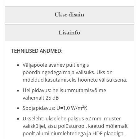
Ukse disain
Lisainfo
TEHNILISED ANDMED:
Väljapoole avanev puitlengis
pöördhingedega maja välisuks. Uks on
mõeldud kasutamiseks hoonete välisuksena.
Helipidavus: helisummutamisvõime
vähemalt 25 dB
Soojapidavus: U=1,0 W/m²K
Ukseleht: ukselehe paksus 62 mm, muster
välisküljel, sisu polüsturool, kaetud mõlemalt
poolt alumiiniumlehtedega ja HDF plaadiga.