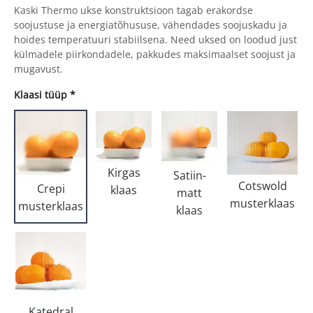
Kaski Thermo ukse konstruktsioon tagab erakordse
soojustuse ja energiatõhususe, vähendades soojuskadu ja
hoides temperatuuri stabiilsena. Need uksed on loodud just
külmadele piirkondadele, pakkudes maksimaalset soojust ja
mugavust.
Klaasi tüüp
*
Kirgas
Satiin-
Cotswold
Crepi
klaas
matt
musterklaas
musterklaas
klaas
Katedral