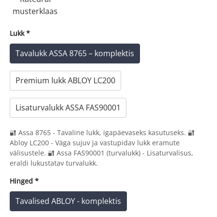
musterklaas
Lukk
*
Tavalukk ASSA 8765 – komplektis
Premium lukk ABLOY LC200
Lisaturvalukk ASSA FAS90001
🔐 Assa 8765 - Tavaline lukk, igapäevaseks kasutuseks. 🔐
Abloy LC200 - Väga sujuv ja vastupidav lukk eramute
välisustele. 🔐 Assa FAS90001 (turvalukk) - Lisaturvalisus,
eraldi lukustatav turvalukk.
Hinged
*
Tavalised ABLOY - komplektis