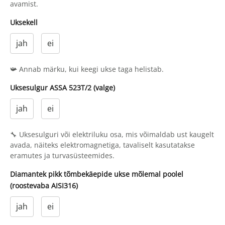
avamist.
Uksekell
jah
ei
📯 Annab märku, kui keegi ukse taga helistab.
Uksesulgur ASSA 523T/2 (valge)
jah
ei
🔧 Uksesulguri või elektriluku osa, mis võimaldab ust kaugelt
avada, näiteks elektromagnetiga, tavaliselt kasutatakse
eramutes ja turvasüsteemides.
Diamantek pikk tõmbekäepide ukse mõlemal poolel
(roostevaba AISI316)
jah
ei