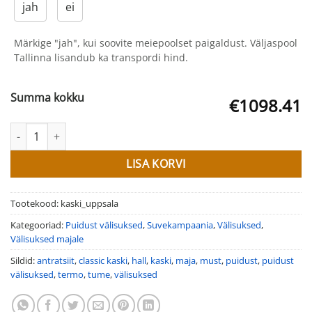
jah
ei
Märkige "jah", kui soovite meiepoolset paigaldust. Väljaspool
Tallinna lisandub ka transpordi hind.
Summa kokku
€1098.41
Puidust välisuksed Kaski Uppsala kogus
LISA KORVI
Tootekood:
kaski_uppsala
Kategooriad:
Puidust välisuksed
,
Suvekampaania
,
Välisuksed
,
Välisuksed majale
Sildid:
antratsiit
,
classic kaski
,
hall
,
kaski
,
maja
,
must
,
puidust
,
puidust
välisuksed
,
termo
,
tume
,
välisuksed