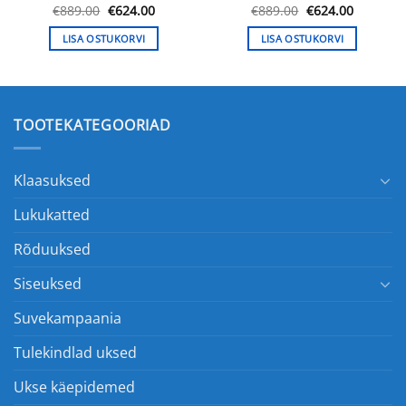
une
Algne
Praegune
Algne
Praegun
€
889.00
€
624.00
€
889.00
€
624.00
hind
hind
hind
hind
oli:
on:
oli:
on:
LISA OSTUKORVI
LISA OSTUKORVI
.00.
€889.00.
€624.00.
€889.00.
€624.00.
TOOTEKATEGOORIAD
Klaasuksed
Lukukatted
Rõduuksed
Siseuksed
Suvekampaania
Tulekindlad uksed
Ukse käepidemed