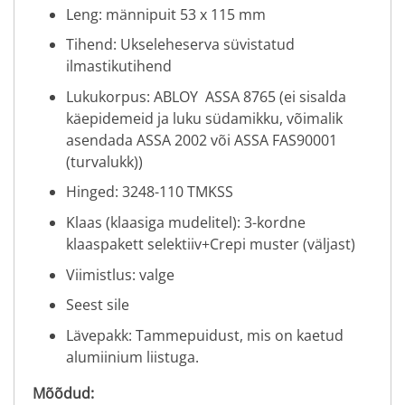
Leng: männipuit 53 x 115 mm
Tihend: Ukseleheserva süvistatud
ilmastikutihend
Lukukorpus: ABLOY ASSA 8765 (ei sisalda
käepidemeid ja luku südamikku, võimalik
asendada ASSA 2002 või ASSA FAS90001
(turvalukk))
Hinged: 3248-110 TMKSS
Klaas (klaasiga mudelitel): 3-kordne
klaaspakett selektiiv+Crepi muster (väljast)
Viimistlus: valge
Seest sile
Lävepakk: Tammepuidust, mis on kaetud
alumiinium liistuga.
Mõõdud: