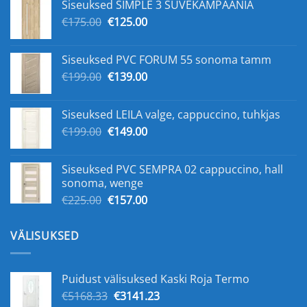
Siseuksed SIMPLE 3 SUVEKAMPAANIA
€159.00.
€109.00.
Original
Current
€
175.00
€
125.00
price
price
was:
is:
Siseuksed PVC FORUM 55 sonoma tamm
€175.00.
€125.00.
Original
Current
€
199.00
€
139.00
price
price
was:
is:
Siseuksed LEILA valge, cappuccino, tuhkjas
€199.00.
€139.00.
Original
Current
€
199.00
€
149.00
price
price
was:
is:
Siseuksed PVC SEMPRA 02 cappuccino, hall
€199.00.
€149.00.
sonoma, wenge
Original
Current
€
225.00
€
157.00
price
price
was:
is:
VÄLISUKSED
€225.00.
€157.00.
Puidust välisuksed Kaski Roja Termo
Original
Current
€
5168.33
€
3141.23