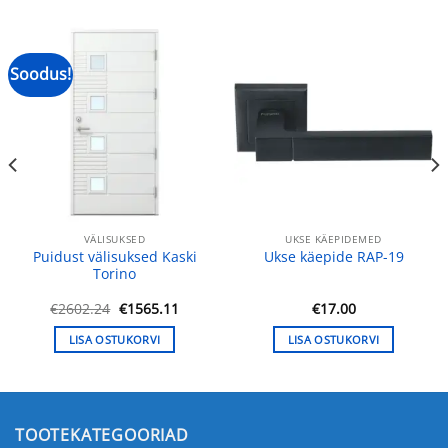
Soodus!
VÄLISUKSED
UKSE KÄEPIDEMED
Puidust välisuksed Kaski
Ukse käepide RAP-19
Torino
Algne
Praegune
€
2602.24
€
1565.11
€
17.00
hind
hind
oli:
on:
LISA OSTUKORVI
LISA OSTUKORVI
€2602.24.
€1565.11.
TOOTEKATEGOORIAD