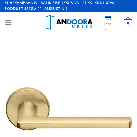
Skip
SUVEKAMPAANIA - VALIK SISEUKSI & VÄLISUKSI KUNI -40%
SOODUSTUSEGA 11. AUGUSTINI!
to
content
Eesti
0