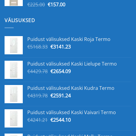
Первоначальная
Текущая
€
225.00
€
157.00
цена
цена:
составляла
€157.00.
VÄLISUKSED
€225.00.
Puidust välisuksed Kaski Roja Termo
Первоначальная
Текущая
€
5168.33
€
3141.23
цена
цена:
составляла
€3141.23.
Puidust välisuksed Kaski Lielupe Termo
€5168.33.
Первоначальная
Текущая
€
4429.78
€
2654.09
цена
цена:
составляла
€2654.09.
Puidust välisuksed Kaski Kudra Termo
€4429.78.
Первоначальная
Текущая
€
4319.78
€
2591.24
цена
цена:
составляла
€2591.24.
Puidust välisuksed Kaski Vaivari Termo
€4319.78.
Первоначальная
Текущая
€
4241.21
€
2544.10
цена
цена:
составляла
€2544.10.