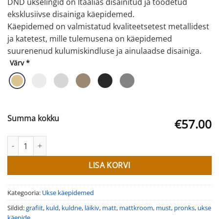
DND ukselingid on Itaalias disainitud ja toodetud
eksklusiivse disainiga käepidemed.
Käepidemed on valmistatud kvaliteetsetest metallidest
ja katetest, mille tulemusena on käepidemed
suurenenud kulumiskindluse ja ainulaadse disainiga.
Värv
*
Summa kokku
€57.00
Ukse käepide IRENE kogus
LISA KORVI
Kategooria:
Ukse käepidemed
Sildid:
grafiit
,
kuld
,
kuldne
,
läikiv
,
matt
,
mattkroom
,
must
,
pronks
,
ukse
käepide