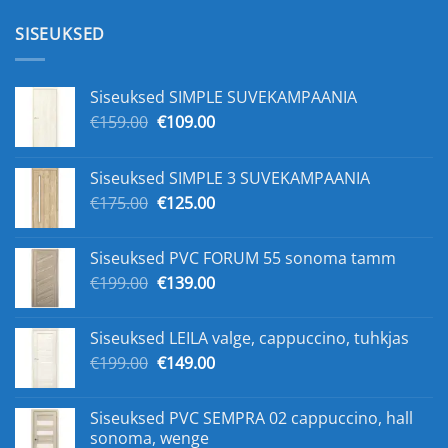
SISEUKSED
Siseuksed SIMPLE SUVEKAMPAANIA
Первоначальная
Текущая
€
159.00
€
109.00
цена
цена:
составляла
€109.00.
Siseuksed SIMPLE 3 SUVEKAMPAANIA
€159.00.
Первоначальная
Текущая
€
175.00
€
125.00
цена
цена:
составляла
€125.00.
Siseuksed PVC FORUM 55 sonoma tamm
€175.00.
Первоначальная
Текущая
€
199.00
€
139.00
цена
цена:
составляла
€139.00.
Siseuksed LEILA valge, cappuccino, tuhkjas
€199.00.
Первоначальная
Текущая
€
199.00
€
149.00
цена
цена:
составляла
€149.00.
Siseuksed PVC SEMPRA 02 cappuccino, hall
€199.00.
sonoma, wenge