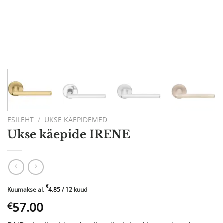
ESILEHT
/
UKSE KÄEPIDEMED
Ukse käepide IRENE
€
Kuumakse al.
4.85
/ 12 kuud
57.00
€