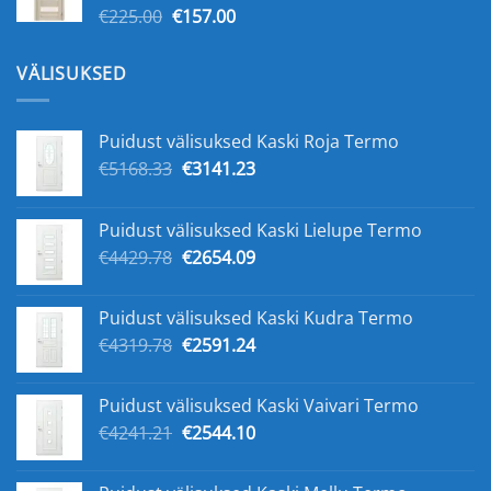
Первоначальная
Текущая
€
225.00
€
157.00
цена
цена:
составляла
€157.00.
VÄLISUKSED
€225.00.
Puidust välisuksed Kaski Roja Termo
Первоначальная
Текущая
€
5168.33
€
3141.23
цена
цена:
составляла
€3141.23.
Puidust välisuksed Kaski Lielupe Termo
€5168.33.
Первоначальная
Текущая
€
4429.78
€
2654.09
цена
цена:
составляла
€2654.09.
Puidust välisuksed Kaski Kudra Termo
€4429.78.
Первоначальная
Текущая
€
4319.78
€
2591.24
цена
цена:
составляла
€2591.24.
Puidust välisuksed Kaski Vaivari Termo
€4319.78.
Первоначальная
Текущая
€
4241.21
€
2544.10
цена
цена:
составляла
€2544.10.