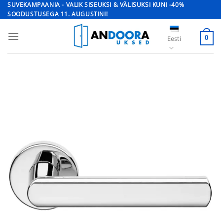
Skip
SUVEKAMPAANIA - VALIK SISEUKSI & VÄLISUKSI KUNI -40%
SOODUSTUSEGA 11. AUGUSTINI!
to
content
Eesti
0