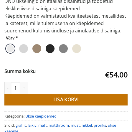
DND ukselingid on Itaalias disainitud ja toodetud
eksklusiivse disainiga käepidemed.
Käepidemed on valmistatud kvaliteetsetest metallidest
ja katetest, mille tulemusena on käepidemed
suurenenud kulumiskindluse ja ainulaadse disainiga.
Värv
*
Summa kokku
€54.00
Ukse käepide LUCIA kogus
LISA KORVI
Kategooria:
Ukse käepidemed
Sildid:
grafiit
,
läikiv
,
matt
,
mattkroom
,
must
,
nikkel
,
pronks
,
ukse
käepide