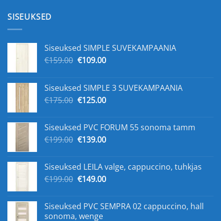
SISEUKSED
Siseuksed SIMPLE SUVEKAMPAANIA
Первоначальная
Текущая
€
159.00
€
109.00
цена
цена:
составляла
€109.00.
Siseuksed SIMPLE 3 SUVEKAMPAANIA
€159.00.
Первоначальная
Текущая
€
175.00
€
125.00
цена
цена:
составляла
€125.00.
Siseuksed PVC FORUM 55 sonoma tamm
€175.00.
Первоначальная
Текущая
€
199.00
€
139.00
цена
цена:
составляла
€139.00.
Siseuksed LEILA valge, cappuccino, tuhkjas
€199.00.
Первоначальная
Текущая
€
199.00
€
149.00
цена
цена:
составляла
€149.00.
Siseuksed PVC SEMPRA 02 cappuccino, hall
€199.00.
sonoma, wenge