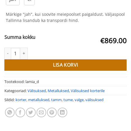
Märkige "jah", kui soovite meiepoolset paigaldust. Väljaspool
Tallinna lisandub ka transpordi hind.
Summa kokku
€869.00
Välisuksed korterile LAMIA kogus
LISA KORVI
Tootekood:
lamia_d
Kategooriad:
Välisuksed
,
Metalluksed
,
Välisuksed korterile
Sildid:
korter
,
metalluksed
,
tamm
,
tume
,
valge
,
välisuksed