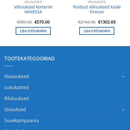
VÄLISUKSED
VÄLISUKSED
Välisuksed korterile
Puidust välisuksed Kaski
VANESSA
Firenze
une
Algne
Praegune
Algne
Praegu
€
989.00
€
570.00
€
2166.96
€
1302.69
hind
hind
hind
hind
oli:
on:
oli:
on:
LISA OSTUKORVI
LISA OSTUKORVI
.00.
€989.00.
€570.00.
€2166.96.
€1302.6
TOOTEKATEGOORIAD
Klaasuksed
Lukukatted
Rõduuksed
Siseuksed
Suvekampaania