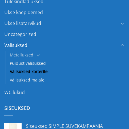
Tulekindlad uksed
Ukse käepidemed
Ukse lisatarvikud
Uncategorized
Välisuksed
Metalluksed
Puidust välisuksed
Välisuksed korterile
Välisuksed majale
WC lukud
SISEUKSED
Siseuksed SIMPLE SUVEKAMPAANIA