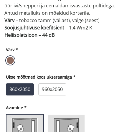
ööriivi/snepperi ja eemaldamisvastaste poltidega.
Antud metalluks on mõeldud korterile.
Värv
– tobacco tamm (väljast), valge (seest)
Soojusjuhtivuse koefitsient
– 1,4 Wm2 K
Heliisolatsioon – 44 dB
.
Värv
*
Ukse mõõtmed koos ukseraamiga
*
860x2050
960x2050
Avamine
*