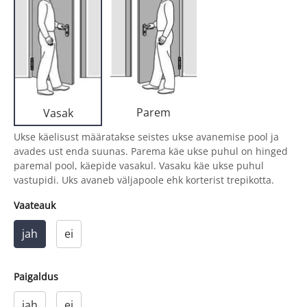
Parem
Vasak
Ukse käelisust määratakse seistes ukse avanemise pool ja
avades ust enda suunas. Parema käe ukse puhul on hinged
paremal pool, käepide vasakul. Vasaku käe ukse puhul
vastupidi. Uks avaneb väljapoole ehk korterist trepikotta.
Vaateauk
jah
ei
Paigaldus
jah
ei