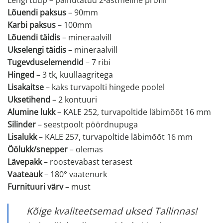
Lengi tüüp – painutatud 2-astmeline profiil
Lõuendi paksus
– 90mm
Karbi paksus
– 100mm
Lõuendi täidis
– mineraalvill
Ukselengi täidis
– mineraalvill
Tugevduselemendid
– 7 ribi
Hinged
– 3 tk, kuullaagritega
Lisakaitse
– kaks turvapolti hingede poolel
Uksetihend
– 2 kontuuri
Alumine lukk
– KALE 252, turvapoltide läbimõõt 16 mm
Silinder
– seestpoolt pöördnupuga
Lisalukk
– KALE 257, turvapoltide läbimõõt 16 mm
Öölukk/snepper
– olemas
Lävepakk
– roostevabast terasest
Vaateauk
– 180° vaatenurk
Furnituuri värv
– must
Kõige kvaliteetsemad uksed Tallinnas!