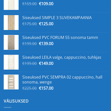
Original
Current
€
159.00
€
109.00
price
price
was:
is:
Siseuksed SIMPLE 3 SUVEKAMPAANIA
€159.00.
€109.00.
Original
Current
€
175.00
€
125.00
price
price
was:
is:
Siseuksed PVC FORUM 55 sonoma tamm
€175.00.
€125.00.
Original
Current
€
199.00
€
139.00
price
price
was:
is:
Siseuksed LEILA valge, cappuccino, tuhkjas
€199.00.
€139.00.
Original
Current
€
199.00
€
149.00
price
price
was:
is:
Siseuksed PVC SEMPRA 02 cappuccino, hall
€199.00.
€149.00.
sonoma, wenge
Original
Current
€
225.00
€
157.00
price
price
was:
is:
VÄLISUKSED
€225.00.
€157.00.