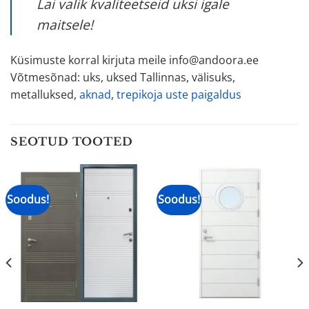
Lai valik kvaliteetseid uksi igale
maitsele!
Küsimuste korral kirjuta meile info@andoora.ee
Võtmesõnad: uks, uksed Tallinnas, välisuks,
metalluksed,
aknad
,
trepikoja uste paigaldus
SEOTUD TOOTED
Soodus!
Soodus!