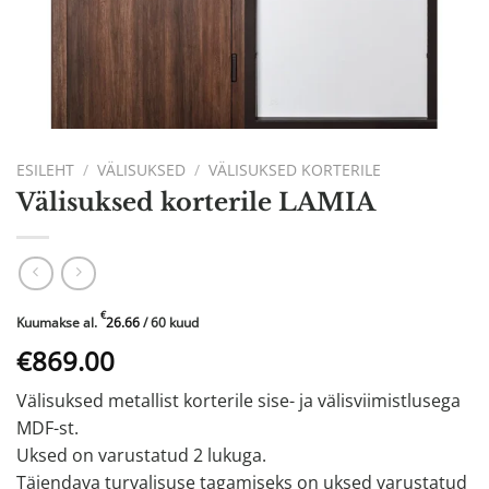
ESILEHT
/
VÄLISUKSED
/
VÄLISUKSED KORTERILE
Välisuksed korterile LAMIA
€
Kuumakse al.
26.66
/ 60 kuud
Algne
Praegune
€869.00
hind
hind
Välisuksed metallist korterile sise- ja välisviimistlusega
oli:
on:
MDF-st.
€1449.00.
€869.00.
Uksed on varustatud 2 lukuga.
Täiendava turvalisuse tagamiseks on uksed varustatud