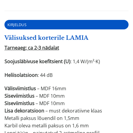
KIRJELDUS
Välisuksed korterile LAMIA
Tarneaeg: ca 2-3 nädalat
Soojusläbivuse koefitsient (U)
: 1,4 W/(m²·K)
Heliisolatsioon
: 44 dB
Välisviimistlus
– MDF 16mm
Siseviimistlus
– MDF 10mm
Siseviimistlus
– MDF 10mm
Lisa dekoratsioon
– must dekoratiivne klaas
Metalli paksus lõuendil on 1,5mm
Karbil oleva metalli paksus on 1,6 mm