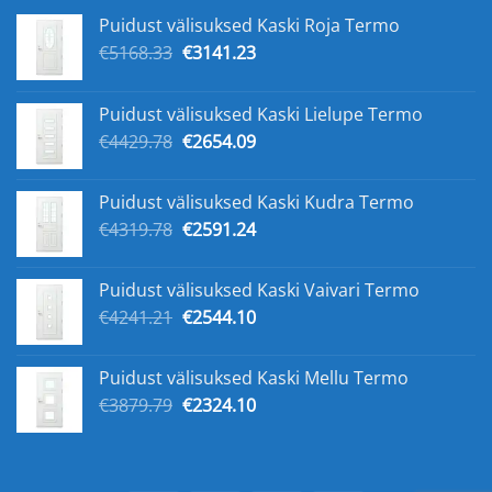
Puidust välisuksed Kaski Roja Termo
Original
Current
€
5168.33
€
3141.23
price
price
was:
is:
Puidust välisuksed Kaski Lielupe Termo
€5168.33.
€3141.23.
Original
Current
€
4429.78
€
2654.09
price
price
was:
is:
Puidust välisuksed Kaski Kudra Termo
€4429.78.
€2654.09.
Original
Current
€
4319.78
€
2591.24
price
price
was:
is:
Puidust välisuksed Kaski Vaivari Termo
€4319.78.
€2591.24.
Original
Current
€
4241.21
€
2544.10
price
price
was:
is:
Puidust välisuksed Kaski Mellu Termo
€4241.21.
€2544.10.
Original
Current
€
3879.79
€
2324.10
price
price
was:
is:
€3879.79.
€2324.10.