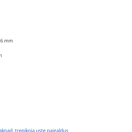
 16 mm
m
aknad
,
trepikoja uste paigaldus