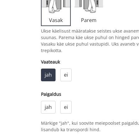
Parem
Vasak
Ukse käelisust määratakse seistes ukse avanem
suunas. Parema käe ukse puhul on hinged pare
Vasaku käe ukse puhul vastupidi. Uks avaneb vä
trepikotta.
Vaateauk
jah
ei
Paigaldus
jah
ei
Märkige "jah", kui soovite meiepoolset paigaldu
lisandub ka transpordi hind.