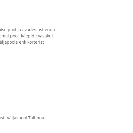
ise pool ja avades ust enda
mal pool, käepide vasakul.
ljapoole ehk korterist
st. Väljaspool Tallinna