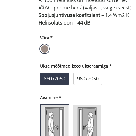
Värv
– pehme beež (väljast), valge (seest)
Soojusjuhtivuse koefitsient
– 1,4 Wm2 K
Heliisolatsioon – 44 dB
.
Värv
*
Ukse mõõtmed koos ukseraamiga
*
860x2050
960x2050
Avamine
*