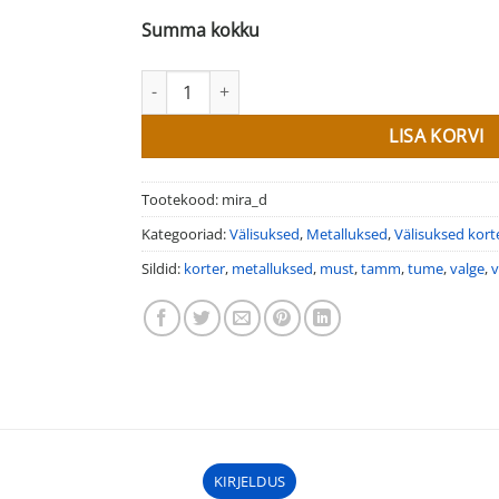
Summa kokku
Välisuksed korterile MIRA kogus
LISA KORVI
Tootekood:
mira_d
Kategooriad:
Välisuksed
,
Metalluksed
,
Välisuksed korte
Sildid:
korter
,
metalluksed
,
must
,
tamm
,
tume
,
valge
,
v
KIRJELDUS