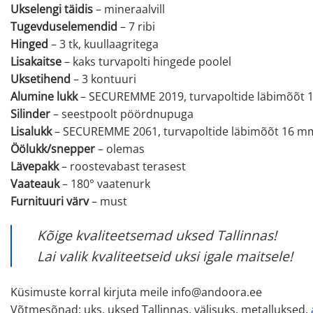
Ukselengi täidis
– mineraalvill
Tugevduselemendid
– 7 ribi
Hinged
– 3 tk, kuullaagritega
Lisakaitse
– kaks turvapolti hingede poolel
Uksetihend
– 3 kontuuri
Alumine lukk
– SECUREMME 2019, turvapoltide läbimõõt
Silinder
– seestpoolt pöördnupuga
Lisalukk
– SECUREMME 2061, turvapoltide läbimõõt 16 m
Öölukk/snepper
– olemas
Lävepakk
– roostevabast terasest
Vaateauk
– 180° vaatenurk
Furnituuri värv
– must
Kõige kvaliteetsemad uksed Tallinnas!
Lai valik kvaliteetseid uksi igale maitsele!
Küsimuste korral kirjuta meile info@andoora.ee
Võtmesõnad: uks, uksed Tallinnas, välisuks, metalluksed,