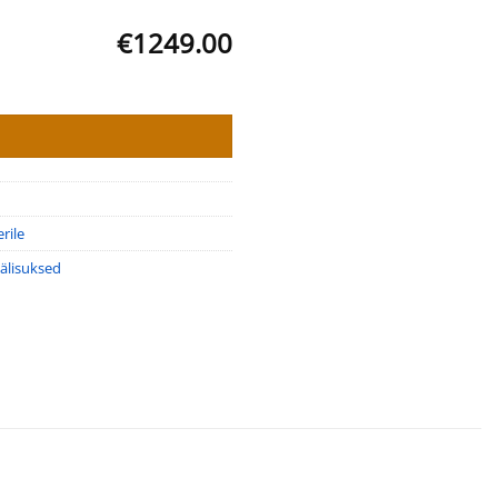
€1249.00
rile
älisuksed