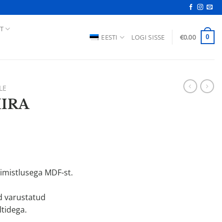
T
EESTI
LOGI SISSE
€
0.00
0
LE
MIRA
viimistlusega MDF-st.
d varustatud
ltidega.