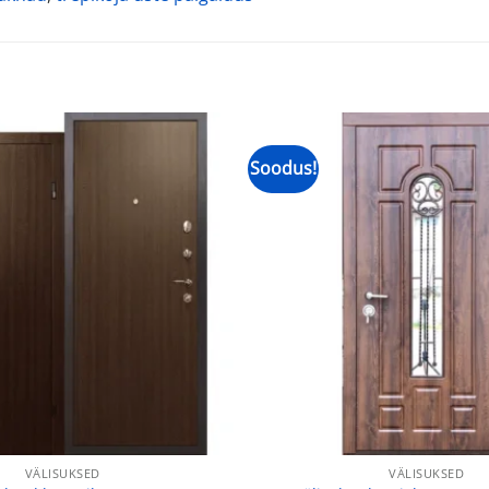
Soodus!
VÄLISUKSED
VÄLISUKSED