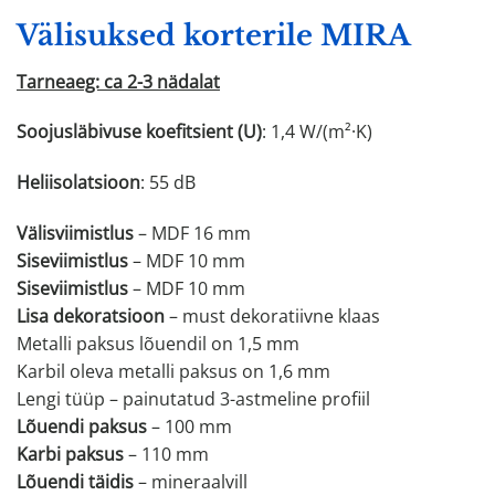
Välisuksed korterile MIRA
Tarneaeg: ca 2-3 nädalat
Soojusläbivuse koefitsient (U)
: 1,4 W/(m²·K)
Heliisolatsioon
: 55 dB
Välisviimistlus
– MDF 16 mm
Siseviimistlus
– MDF 10 mm
Siseviimistlus
– MDF 10 mm
Lisa dekoratsioon
– must dekoratiivne klaas
Metalli paksus lõuendil on 1,5 mm
Karbil oleva metalli paksus on 1,6 mm
Lengi tüüp – painutatud 3-astmeline profiil
Lõuendi paksus
– 100 mm
Karbi paksus
– 110 mm
Lõuendi täidis
– mineraalvill