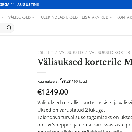
SEGA 11. AUGUSTINI!
D
VÄLISUKSED
TULEKINDLAD UKSED
LISATARVIKUD
KONTAK
ESILEHT
/
VÄLISUKSED
/
VÄLISUKSED KORTERI
Välisuksed korterile 
€
Kuumakse al.
38.28
/ 60 kuud
Algne
Praegune
€1249.00
hind
hind
Välisuksed metallist korterile sise- ja välis
oli:
on:
Uksed on varustatud 2 lukuga.
€1999.00.
€1249.00.
Täiendava turvalisuse tagamiseks on ukse
ööriivi/snepperi ja eemaldamisvastaste po
Antud metalluks on mõeldud korterile.