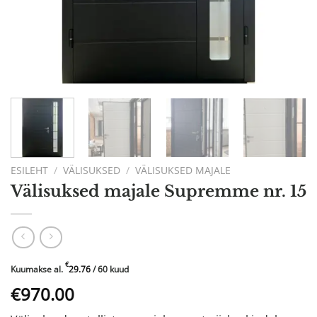
ESILEHT
/
VÄLISUKSED
/
VÄLISUKSED MAJALE
Välisuksed majale Supremme nr. 15
€
Kuumakse al.
29.76
/ 60 kuud
Algne
Praegune
€970.00
hind
hind