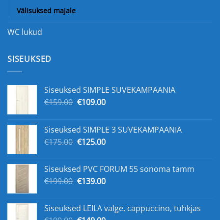
Välisuksed majale
WC lukud
SISEUKSED
Siseuksed SIMPLE SUVEKAMPAANIA
Algne
Praegune
€
159.00
€
109.00
hind
hind
oli:
on:
Siseuksed SIMPLE 3 SUVEKAMPAANIA
€159.00.
€109.00.
Algne
Praegune
€
175.00
€
125.00
hind
hind
oli:
on:
Siseuksed PVC FORUM 55 sonoma tamm
€175.00.
€125.00.
Algne
Praegune
€
199.00
€
139.00
hind
hind
oli:
on:
Siseuksed LEILA valge, cappuccino, tuhkjas
€199.00.
€139.00.
Algne
Praegune