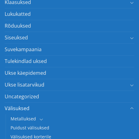
Klaasuksed
Lukukatted
Rõduuksed
Siseuksed
Suvekampaania
Tulekindlad uksed
Ukse käepidemed
Ukse lisatarvikud
Uncategorized
Välisuksed
Metalluksed
Puidust välisuksed
Välisuksed korterile