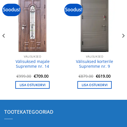
Soodus!
Soodus!
VÄLISUKSED
VÄLISUKSED
Välisuksed majale
Välisuksed korterile
Supremme nr. 14
Supremme nr. 9
ne
Algne
Praegune
Algne
Praegun
€
999.00
€
709.00
€
879.00
€
619.00
hind
hind
hind
hind
oli:
on:
oli:
on:
LISA OSTUKORVI
LISA OSTUKORVI
.
€999.00.
€709.00.
€879.00.
€619.00.
TOOTEKATEGOORIAD