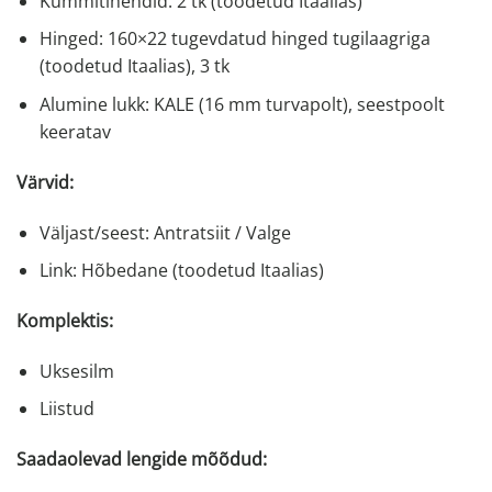
Kummitihendid: 2 tk (toodetud Itaalias)
Hinged: 160×22 tugevdatud hinged tugilaagriga
(toodetud Itaalias), 3 tk
Alumine lukk: KALE (16 mm turvapolt), seestpoolt
keeratav
Värvid:
Väljast/seest: Antratsiit / Valge
Link: Hõbedane (toodetud Itaalias)
Komplektis:
Uksesilm
Liistud
Saadaolevad lengide mõõdud: