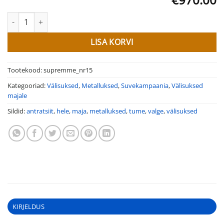
Välisuksed majale Supremme nr. 15 kogus
LISA KORVI
Tootekood:
supremme_nr15
Kategooriad:
Välisuksed
,
Metalluksed
,
Suvekampaania
,
Välisuksed
majale
Sildid:
antratsiit
,
hele
,
maja
,
metalluksed
,
tume
,
valge
,
välisuksed
KIRJELDUS