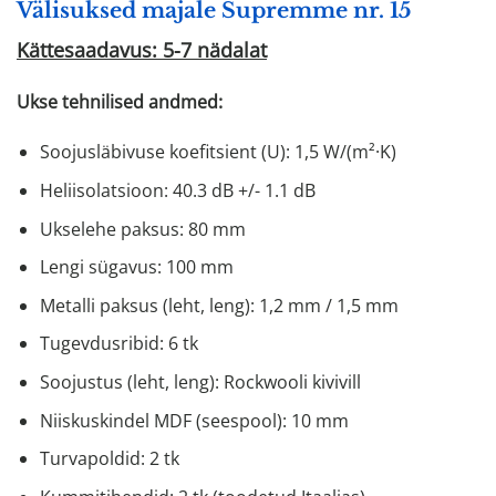
Välisuksed majale Supremme nr. 15
Kättesaadavus: 5-7 nädalat
Ukse tehnilised andmed:
Soojusläbivuse koefitsient (U): 1,5 W/(m²·K)
Heliisolatsioon: 40.3 dB +/- 1.1 dB
Ukselehe paksus: 80 mm
Lengi sügavus: 100 mm
Metalli paksus (leht, leng): 1,2 mm / 1,5 mm
Tugevdusribid: 6 tk
Soojustus (leht, leng): Rockwooli kivivill
Niiskuskindel MDF (seespool): 10 mm
Turvapoldid: 2 tk