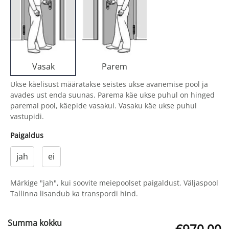
Parem
Vasak
Ukse käelisust määratakse seistes ukse avanemise pool ja
avades ust enda suunas. Parema käe ukse puhul on hinged
paremal pool, käepide vasakul. Vasaku käe ukse puhul
vastupidi.
Paigaldus
jah
ei
Märkige "jah", kui soovite meiepoolset paigaldust. Väljaspool
Tallinna lisandub ka transpordi hind.
Summa kokku
€970.00