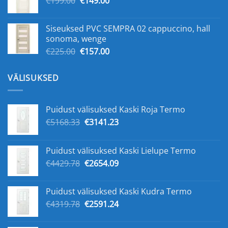
€
199.00
€
149.00
hind
hind
oli:
on:
Siseuksed PVC SEMPRA 02 cappuccino, hall
€199.00.
€149.00.
sonoma, wenge
Algne
Praegune
€
225.00
€
157.00
hind
hind
oli:
on:
VÄLISUKSED
€225.00.
€157.00.
Puidust välisuksed Kaski Roja Termo
Algne
Praegune
€
5168.33
€
3141.23
hind
hind
oli:
on:
Puidust välisuksed Kaski Lielupe Termo
€5168.33.
€3141.23.
Algne
Praegune
€
4429.78
€
2654.09
hind
hind
oli:
on:
Puidust välisuksed Kaski Kudra Termo
€4429.78.
€2654.09.
Algne
Praegune
€
4319.78
€
2591.24
hind
hind
oli:
on: