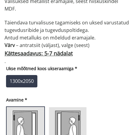
Välisuksed metallist eramajale, seest niiskuskindel
oli:
on:
MDF.
€1389.00.
€970.00.
Täiendava turvalisuse tagamiseks on uksed varustatud
tugevdusribide ja tugevduspoltidega.
Antud metalluks on mõeldud eramajale.
Värv
– antratsiit (väljast), valge (seest)
Kättesaadavus: 5-7 nädalat
.
Ukse mõõtmed koos ukseraamiga
*
1300x2050
Avamine
*