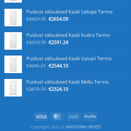
hind
hind
oli:
on:
Puidust välisuksed Kaski Lielupe Termo
€5168.33.
€3141.23.
Algne
Praegune
€
4429.78
€
2654.09
hind
hind
oli:
on:
Puidust välisuksed Kaski Kudra Termo
€4429.78.
€2654.09.
Algne
Praegune
€
4319.78
€
2591.24
hind
hind
oli:
on:
Puidust välisuksed Kaski Vaivari Termo
€4319.78.
€2591.24.
Algne
Praegune
€
4241.21
€
2544.10
hind
hind
oli:
on:
Puidust välisuksed Kaski Mellu Termo
€4241.21.
€2544.10.
Algne
Praegune
€
3879.79
€
2324.10
hind
hind
oli:
on:
€3879.79.
€2324.10.
Copyright 2026 ©
ANDOORA UKSED