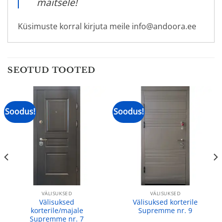
maitsele!
Küsimuste korral kirjuta meile info@andoora.ee
SEOTUD TOOTED
Soodus!
Soodus!
VÄLISUKSED
VÄLISUKSED
Välisuksed
Välisuksed korterile
korterile/majale
Supremme nr. 9
Supremme nr. 7