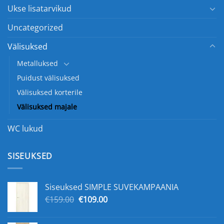
Ukse lisatarvikud
Uncategorized
Välisuksed
Metalluksed
Puidust välisuksed
Välisuksed korterile
Välisuksed majale
WC lukud
SISEUKSED
Siseuksed SIMPLE SUVEKAMPAANIA
Algne
Praegune
€
159.00
€
109.00
hind
hind
oli:
on: