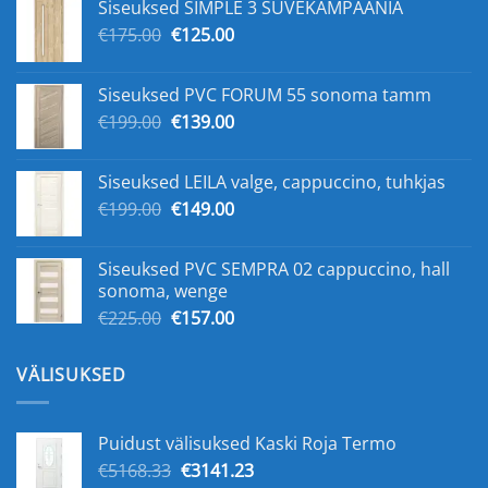
Siseuksed SIMPLE 3 SUVEKAMPAANIA
€159.00.
€109.00.
Algne
Praegune
€
175.00
€
125.00
hind
hind
oli:
on:
Siseuksed PVC FORUM 55 sonoma tamm
€175.00.
€125.00.
Algne
Praegune
€
199.00
€
139.00
hind
hind
oli:
on:
Siseuksed LEILA valge, cappuccino, tuhkjas
€199.00.
€139.00.
Algne
Praegune
€
199.00
€
149.00
hind
hind
oli:
on:
Siseuksed PVC SEMPRA 02 cappuccino, hall
€199.00.
€149.00.
sonoma, wenge
Algne
Praegune
€
225.00
€
157.00
hind
hind
oli:
on:
VÄLISUKSED
€225.00.
€157.00.
Puidust välisuksed Kaski Roja Termo
Algne
Praegune
€
5168.33
€
3141.23