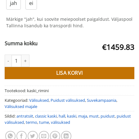
jah
ei
Märkige "jah", kui soovite meiepoolset paigaldust. Väljaspool
Tallinna lisandub ka transpordi hind.
Summa kokku
€1459.83
Puidust välisuksed Kaski Rimini kogus
LISA KORVI
Tootekood:
kaski_rimini
Kategooriad:
Välisuksed
,
Puidust välisuksed
,
Suvekampaania
,
Välisuksed majale
Sildid:
antratsiit
,
classic kaski
,
hall
,
kaski
,
maja
,
must
,
puidust
,
puidust
välisuksed
,
termo
,
tume
,
välisuksed