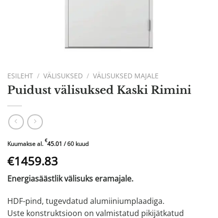
ESILEHT
/
VÄLISUKSED
/
VÄLISUKSED MAJALE
Puidust välisuksed Kaski Rimini
€
Kuumakse al.
45.01
/ 60 kuud
Algne
Praegune
€1459.83
hind
hind
Energiasäästlik välisuks eramajale.
oli:
on:
€2434.10.
€1459.83.
HDF-pind, tugevdatud alumiiniumplaadiga.
Uste konstruktsioon on valmistatud pikijätkatud