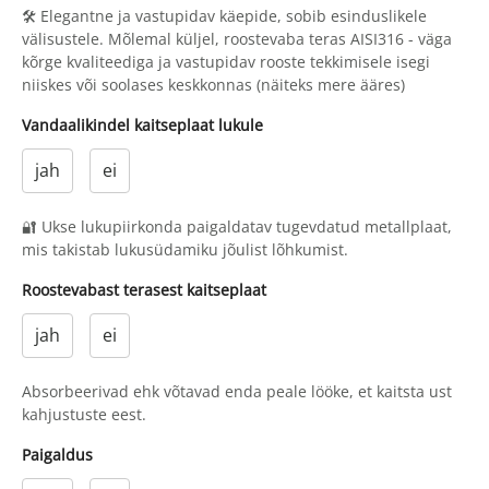
🛠 Elegantne ja vastupidav käepide, sobib esinduslikele
välisustele. Mõlemal küljel, roostevaba teras AISI316 - väga
kõrge kvaliteediga ja vastupidav rooste tekkimisele isegi
niiskes või soolases keskkonnas (näiteks mere ääres)
Vandaalikindel kaitseplaat lukule
jah
ei
🔐 Ukse lukupiirkonda paigaldatav tugevdatud metallplaat,
mis takistab lukusüdamiku jõulist lõhkumist.
Roostevabast terasest kaitseplaat
jah
ei
Absorbeerivad ehk võtavad enda peale lööke, et kaitsta ust
kahjustuste eest.
Paigaldus