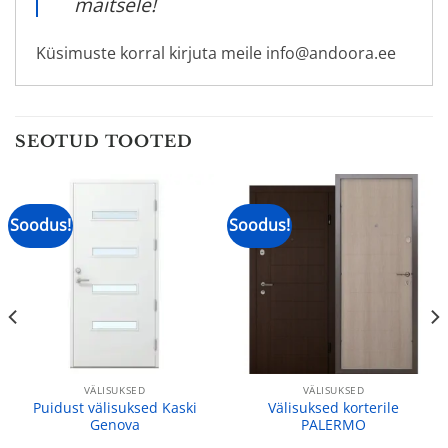
maitsele!
Küsimuste korral kirjuta meile info@andoora.ee
SEOTUD TOOTED
Soodus!
Soodus!
VÄLISUKSED
VÄLISUKSED
Puidust välisuksed Kaski
Välisuksed korterile
Genova
PALERMO