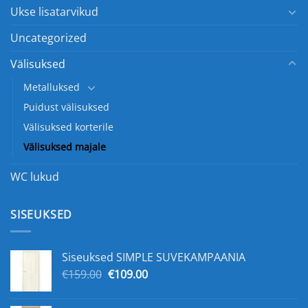
Ukse lisatarvikud
Uncategorized
Välisuksed
Metalluksed
Puidust välisuksed
Välisuksed korterile
Välisuksed majale
WC lukud
SISEUKSED
Siseuksed SIMPLE SUVEKAMPAANIA
Algne
Praegune
€
159.00
€
109.00
hind
hind
oli:
on: