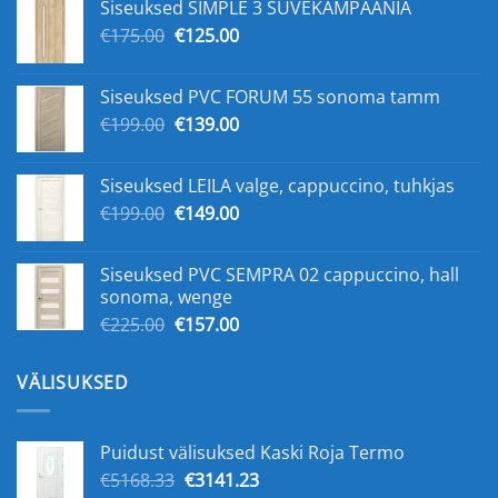
Siseuksed SIMPLE 3 SUVEKAMPAANIA
€159.00.
€109.00.
Algne
Praegune
€
175.00
€
125.00
hind
hind
oli:
on:
Siseuksed PVC FORUM 55 sonoma tamm
€175.00.
€125.00.
Algne
Praegune
€
199.00
€
139.00
hind
hind
oli:
on:
Siseuksed LEILA valge, cappuccino, tuhkjas
€199.00.
€139.00.
Algne
Praegune
€
199.00
€
149.00
hind
hind
oli:
on:
Siseuksed PVC SEMPRA 02 cappuccino, hall
€199.00.
€149.00.
sonoma, wenge
Algne
Praegune
€
225.00
€
157.00
hind
hind
oli:
on:
VÄLISUKSED
€225.00.
€157.00.
Puidust välisuksed Kaski Roja Termo
Algne
Praegune
€
5168.33
€
3141.23