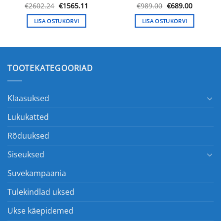
ne
Algne
Praegune
Algne
Praegun
€
2602.24
€
1565.11
€
989.00
€
689.00
hind
hind
hind
hind
oli:
on:
oli:
on:
LISA OSTUKORVI
LISA OSTUKORVI
.
€2602.24.
€1565.11.
€989.00.
€689.00.
TOOTEKATEGOORIAD
Klaasuksed
Lukukatted
Rõduuksed
Siseuksed
Suvekampaania
Tulekindlad uksed
Ukse käepidemed