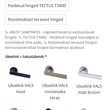
Peidetud hinged TECTUS T340D
Roostevabast terasest hinged
🔩 ABLOY 3248TMKSS - reguleeritavad ja vastupidavad
hinged. 🔩 TECTUS T340D - Peidetud hinged kaasaegse ja
viimistletud ilme jaoks. 🔩 Roostevabast terasest hinged -
Korrosioonikindlad hinged karmidesse oludesse.
Ukselink + lukusüdamik
*
Ukselink VAL5
Ukselink VAL5
Ukselink VAL5
must
roostevaba
matt kroom
teras