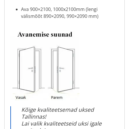
Ava 900×2100, 1000x2100mm (lengi
välismõõt 890×2090, 990×2090 mm)
Kõige kvaliteetsemad uksed
Tallinnas!
Lai valik kvaliteetseid uksi igale