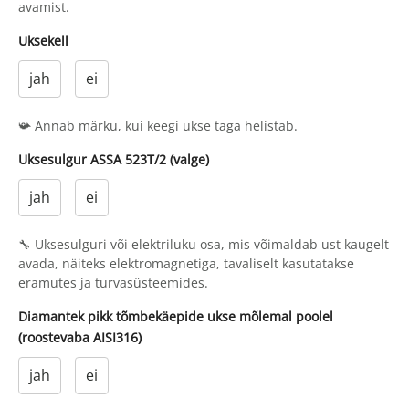
avamist.
Uksekell
jah
ei
📯 Annab märku, kui keegi ukse taga helistab.
Uksesulgur ASSA 523T/2 (valge)
jah
ei
🔧 Uksesulguri või elektriluku osa, mis võimaldab ust kaugelt
avada, näiteks elektromagnetiga, tavaliselt kasutatakse
eramutes ja turvasüsteemides.
Diamantek pikk tõmbekäepide ukse mõlemal poolel
(roostevaba AISI316)
jah
ei