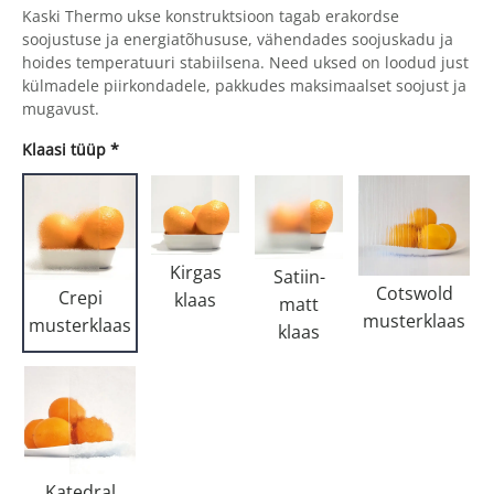
Kaski Thermo ukse konstruktsioon tagab erakordse
soojustuse ja energiatõhususe, vähendades soojuskadu ja
hoides temperatuuri stabiilsena. Need uksed on loodud just
külmadele piirkondadele, pakkudes maksimaalset soojust ja
mugavust.
Klaasi tüüp
*
Kirgas
Satiin-
Cotswold
Crepi
klaas
matt
musterklaas
musterklaas
klaas
Katedral