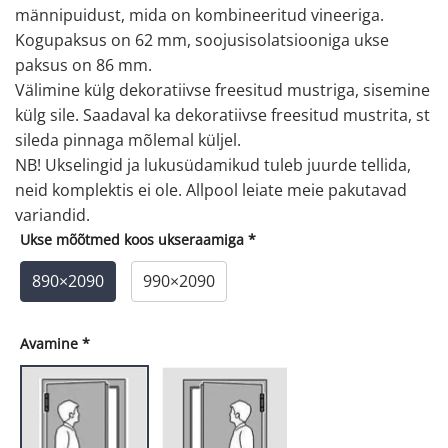
männipuidust, mida on kombineeritud vineeriga.
Kogupaksus on 62 mm, soojusisolatsiooniga ukse
paksus on 86 mm.
Välimine külg dekoratiivse freesitud mustriga, sisemine
külg sile. Saadaval ka dekoratiivse freesitud mustrita, st
sileda pinnaga mõlemal küljel.
NB! Ukselingid ja lukusüdamikud tuleb juurde tellida,
neid komplektis ei ole. Allpool leiate meie pakutavad
variandid.
Ukse mõõtmed koos ukseraamiga
*
890×2090
990×2090
Avamine
*