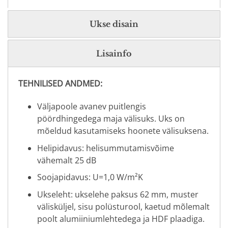
Ukse disain
Lisainfo
TEHNILISED ANDMED:
Väljapoole avanev puitlengis
pöördhingedega maja välisuks. Uks on
mõeldud kasutamiseks hoonete välisuksena.
Helipidavus: helisummutamisvõime
vähemalt 25 dB
Soojapidavus: U=1,0 W/m²K
Ukseleht: ukselehe paksus 62 mm, muster
välisküljel, sisu polüsturool, kaetud mõlemalt
poolt alumiiniumlehtedega ja HDF plaadiga.