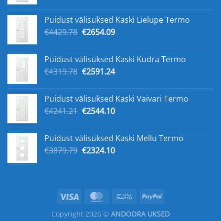
hind
hind
oli:
on:
Puidust välisuksed Kaski Lielupe Termo
€5168.33.
€3141.23.
Algne
Praegune
€
4429.78
€
2654.09
hind
hind
oli:
on:
Puidust välisuksed Kaski Kudra Termo
€4429.78.
€2654.09.
Algne
Praegune
€
4319.78
€
2591.24
hind
hind
oli:
on:
Puidust välisuksed Kaski Vaivari Termo
€4319.78.
€2591.24.
Algne
Praegune
€
4241.21
€
2544.10
hind
hind
oli:
on:
Puidust välisuksed Kaski Mellu Termo
€4241.21.
€2544.10.
Algne
Praegune
€
3879.79
€
2324.10
hind
hind
oli:
on:
€3879.79.
€2324.10.
Copyright 2026 ©
ANDOORA UKSED