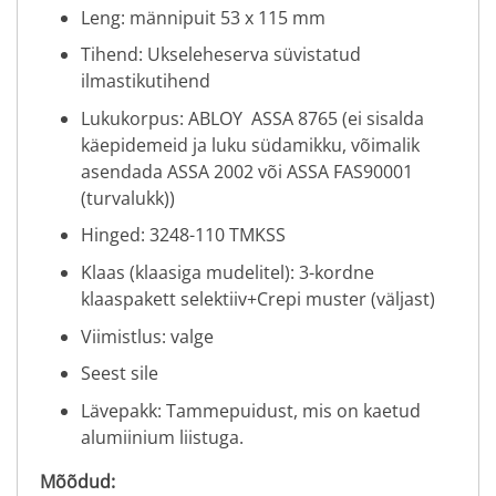
Leng: männipuit 53 x 115 mm
Tihend: Ukseleheserva süvistatud
ilmastikutihend
Lukukorpus: ABLOY ASSA 8765 (ei sisalda
käepidemeid ja luku südamikku, võimalik
asendada ASSA 2002 või ASSA FAS90001
(turvalukk))
Hinged: 3248-110 TMKSS
Klaas (klaasiga mudelitel): 3-kordne
klaaspakett selektiiv+Crepi muster (väljast)
Viimistlus: valge
Seest sile
Lävepakk: Tammepuidust, mis on kaetud
alumiinium liistuga.
Mõõdud: