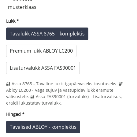
musterklaas
Lukk
*
Tavalukk ASSA 8765 – komplektis
Premium lukk ABLOY LC200
Lisaturvalukk ASSA FAS90001
🔐 Assa 8765 - Tavaline lukk, igapäevaseks kasutuseks. 🔐
Abloy LC200 - Väga sujuv ja vastupidav lukk eramute
välisustele. 🔐 Assa FAS90001 (turvalukk) - Lisaturvalisus,
eraldi lukustatav turvalukk.
Hinged
*
Tavalised ABLOY - komplektis