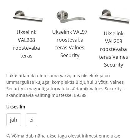
Ukselink VAL97
Ukselink
Ukselink
roostevaba
VAL208
VAL208
teras Valnes
roostevaba
roostevaba
Security
teras
teras Valnes
Security
Lukusüdamik tuleb sama värvi, mis ukselink ja on
ümmargulise kujuga, komplektis üldjuhul 3 võtit. Valnes
Security - magnetiga turvalukusüdamik Valnes Security +
skandinaavia välitingimustesse, E9388
Uksesilm
jah
ei
🔍 Võimaldab näha ukse taga olevat inimest enne ukse