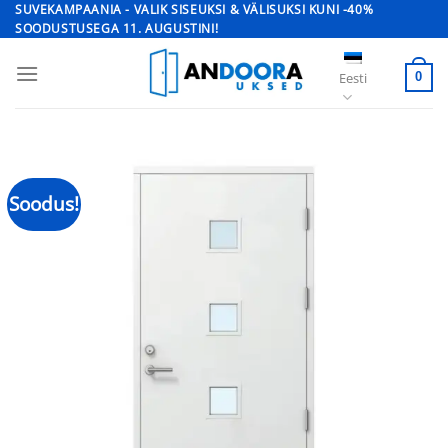
Skip
SUVEKAMPAANIA - VALIK SISEUKSI & VÄLISUKSI KUNI -40%
SOODUSTUSEGA 11. AUGUSTINI!
to
content
Eesti
0
Soodus!