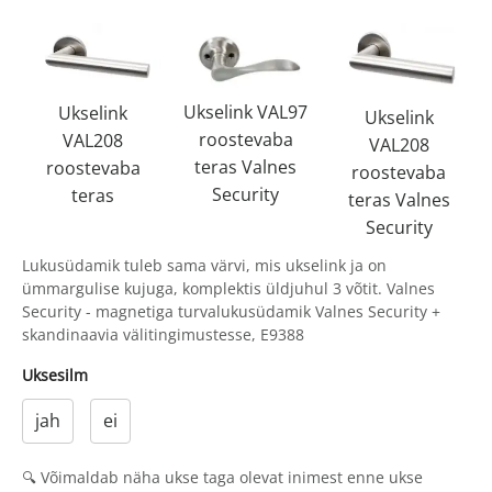
Ukselink VAL97
Ukselink
Ukselink
roostevaba
VAL208
VAL208
teras Valnes
roostevaba
roostevaba
Security
teras
teras Valnes
Security
Lukusüdamik tuleb sama värvi, mis ukselink ja on
ümmargulise kujuga, komplektis üldjuhul 3 võtit. Valnes
Security - magnetiga turvalukusüdamik Valnes Security +
skandinaavia välitingimustesse, E9388
Uksesilm
jah
ei
🔍 Võimaldab näha ukse taga olevat inimest enne ukse