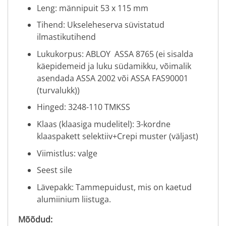
Leng: männipuit 53 x 115 mm
Tihend: Ukseleheserva süvistatud
ilmastikutihend
Lukukorpus: ABLOY ASSA 8765 (ei sisalda
käepidemeid ja luku südamikku, võimalik
asendada ASSA 2002 või ASSA FAS90001
(turvalukk))
Hinged: 3248-110 TMKSS
Klaas (klaasiga mudelitel): 3-kordne
klaaspakett selektiiv+Crepi muster (väljast)
Viimistlus: valge
Seest sile
Lävepakk: Tammepuidust, mis on kaetud
alumiinium liistuga.
Mõõdud: