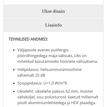
Ukse disain
Lisainfo
TEHNILISED ANDMED:
Väljapoole avanev puitlengis
pöördhingedega maja välisuks. Uks on
mõeldud kasutamiseks hoonete välisuksena.
Helipidavus: helisummutamisvõime
vähemalt 25 dB
Soojapidavus: U=1,0 W/m²K
Ukseleht: ukselehe paksus 62 mm, muster
välisküljel, sisu polüsturool, kaetud mõlemalt
poolt alumiiniumlehtedega ja HDF plaadiga.