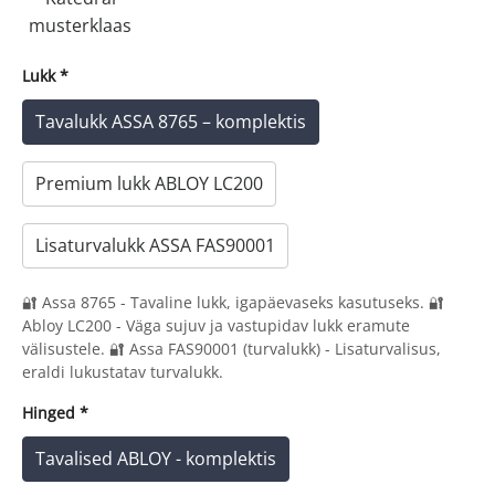
musterklaas
Lukk
*
Tavalukk ASSA 8765 – komplektis
Premium lukk ABLOY LC200
Lisaturvalukk ASSA FAS90001
🔐 Assa 8765 - Tavaline lukk, igapäevaseks kasutuseks. 🔐
Abloy LC200 - Väga sujuv ja vastupidav lukk eramute
välisustele. 🔐 Assa FAS90001 (turvalukk) - Lisaturvalisus,
eraldi lukustatav turvalukk.
Hinged
*
Tavalised ABLOY - komplektis