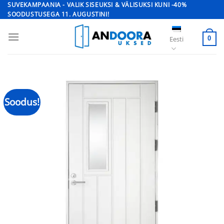
Skip
SUVEKAMPAANIA - VALIK SISEUKSI & VÄLISUKSI KUNI -40%
SOODUSTUSEGA 11. AUGUSTINI!
to
content
Eesti
0
Soodus!