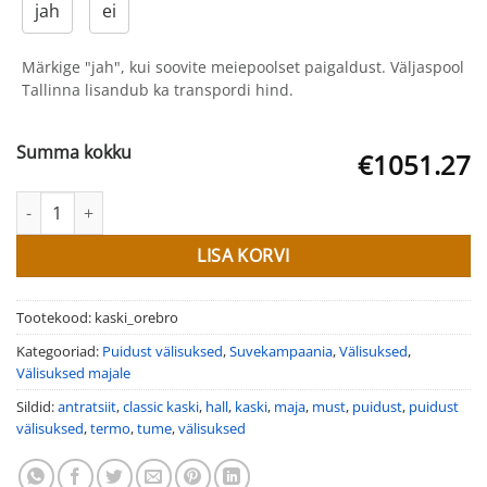
jah
ei
Märkige "jah", kui soovite meiepoolset paigaldust. Väljaspool
Tallinna lisandub ka transpordi hind.
Summa kokku
€1051.27
Puidust välisuksed Kaski Örebro kogus
LISA KORVI
Tootekood:
kaski_orebro
Kategooriad:
Puidust välisuksed
,
Suvekampaania
,
Välisuksed
,
Välisuksed majale
Sildid:
antratsiit
,
classic kaski
,
hall
,
kaski
,
maja
,
must
,
puidust
,
puidust
välisuksed
,
termo
,
tume
,
välisuksed