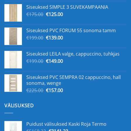
oli:
on:
Siseuksed SIMPLE 3 SUVEKAMPAANIA
€159.00.
€109.00.
Algne
Praegune
€
175.00
€
125.00
hind
hind
oli:
on:
Siseuksed PVC FORUM 55 sonoma tamm
€175.00.
€125.00.
Algne
Praegune
€
199.00
€
139.00
hind
hind
oli:
on:
Siseuksed LEILA valge, cappuccino, tuhkjas
€199.00.
€139.00.
Algne
Praegune
€
199.00
€
149.00
hind
hind
oli:
on:
Siseuksed PVC SEMPRA 02 cappuccino, hall
€199.00.
€149.00.
sonoma, wenge
Algne
Praegune
€
225.00
€
157.00
hind
hind
oli:
on:
VÄLISUKSED
€225.00.
€157.00.
Puidust välisuksed Kaski Roja Termo
Algne
Praegune