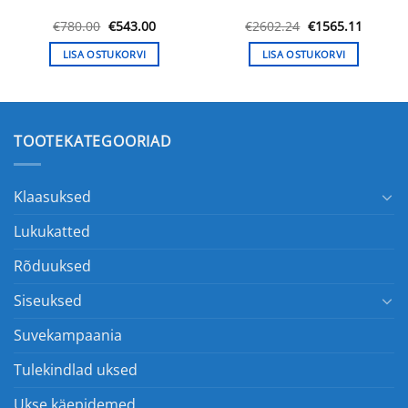
ne
Algne
Praegune
Algne
Praegu
€
780.00
€
543.00
€
2602.24
€
1565.11
hind
hind
hind
hind
oli:
on:
oli:
on:
LISA OSTUKORVI
LISA OSTUKORVI
.
€780.00.
€543.00.
€2602.24.
€1565.1
TOOTEKATEGOORIAD
Klaasuksed
Lukukatted
Rõduuksed
Siseuksed
Suvekampaania
Tulekindlad uksed
Ukse käepidemed