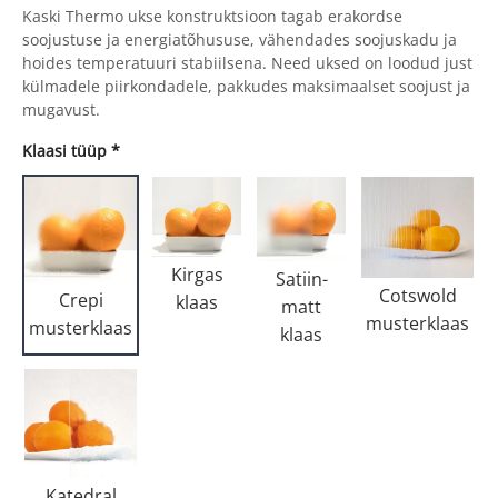
Kaski Thermo ukse konstruktsioon tagab erakordse
soojustuse ja energiatõhususe, vähendades soojuskadu ja
hoides temperatuuri stabiilsena. Need uksed on loodud just
külmadele piirkondadele, pakkudes maksimaalset soojust ja
mugavust.
Klaasi tüüp
*
Kirgas
Satiin-
Cotswold
Crepi
klaas
matt
musterklaas
musterklaas
klaas
Katedral