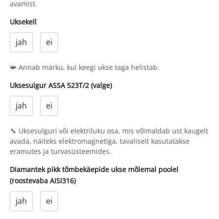
avamist.
Uksekell
jah
ei
📯 Annab märku, kui keegi ukse taga helistab.
Uksesulgur ASSA 523T/2 (valge)
jah
ei
🔧 Uksesulguri või elektriluku osa, mis võimaldab ust kaugelt
avada, näiteks elektromagnetiga, tavaliselt kasutatakse
eramutes ja turvasüsteemides.
Diamantek pikk tõmbekäepide ukse mõlemal poolel
(roostevaba AISI316)
jah
ei