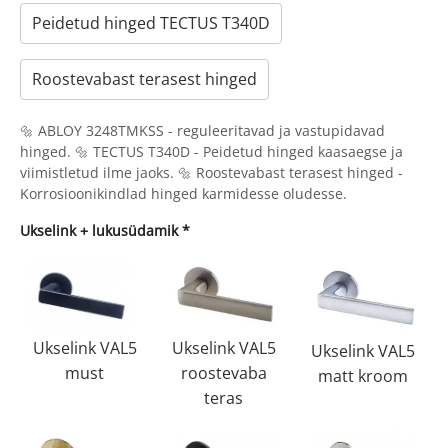
Peidetud hinged TECTUS T340D
Roostevabast terasest hinged
🔩 ABLOY 3248TMKSS - reguleeritavad ja vastupidavad
hinged. 🔩 TECTUS T340D - Peidetud hinged kaasaegse ja
viimistletud ilme jaoks. 🔩 Roostevabast terasest hinged -
Korrosioonikindlad hinged karmidesse oludesse.
Ukselink + lukusüdamik
*
Ukselink VAL5
Ukselink VAL5
Ukselink VAL5
must
roostevaba
matt kroom
teras