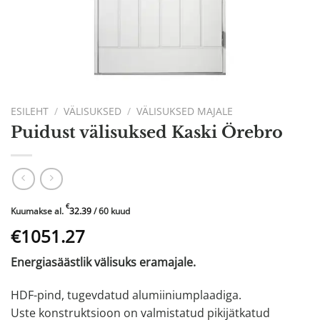
ESILEHT
/
VÄLISUKSED
/
VÄLISUKSED MAJALE
Puidust välisuksed Kaski Örebro
€
Kuumakse al.
32.39
/ 60 kuud
Algne
Praegune
€1051.27
hind
hind
Energiasäästlik välisuks eramajale.
oli:
on:
€1752.11.
€1051.27.
HDF-pind, tugevdatud alumiiniumplaadiga.
Uste konstruktsioon on valmistatud pikijätkatud