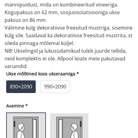
männipuidust, mida on kombineeritud vineeriga.
Kogupaksus on 62 mm, soojusisolatsiooniga ukse
paksus on 86 mm.
Välimine külg dekoratiivse freesitud mustriga, sisemine
külg sile. Saadaval ka dekoratiivse freesitud mustrita, st
sileda pinnaga mõlemal küljel.
NB! Ukselingid ja lukusüdamikud tuleb juurde tellida,
neid komplektis ei ole. Allpool leiate meie pakutavad
variandid.
Ukse mõõtmed koos ukseraamiga
*
890×2090
990×2090
Avamine
*