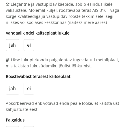
🛠 Elegantne ja vastupidav käepide, sobib esinduslikele
välisustele. Mõlemal küljel, roostevaba teras AISI316 - väga
kõrge kvaliteediga ja vastupidav rooste tekkimisele isegi
niiskes või soolases keskkonnas (näiteks mere ääres)
Vandaalikindel kaitseplaat lukule
jah
ei
🔐 Ukse lukupiirkonda paigaldatav tugevdatud metallplaat,
mis takistab lukusüdamiku jõulist lõhkumist.
Roostevabast terasest kaitseplaat
jah
ei
Absorbeerivad ehk võtavad enda peale lööke, et kaitsta ust
kahjustuste eest.
Paigaldus