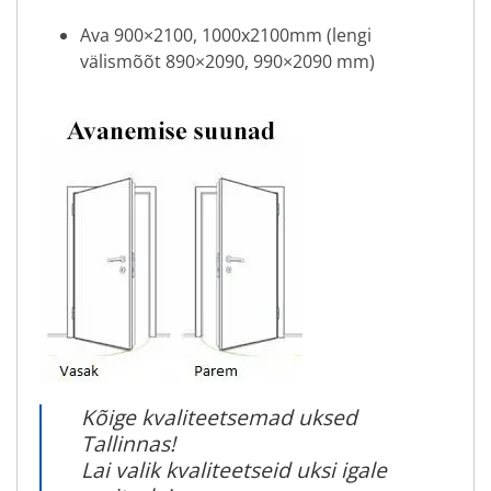
Ava 900×2100, 1000x2100mm (lengi
välismõõt 890×2090, 990×2090 mm)
Kõige kvaliteetsemad uksed
Tallinnas!
Lai valik kvaliteetseid uksi igale