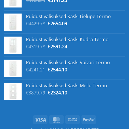
€
5168.33
€
3141.23
hind
hind
oli:
on:
Puidust välisuksed Kaski Lielupe Termo
€5168.33.
€3141.23.
Algne
Praegune
€
4429.78
€
2654.09
hind
hind
oli:
on:
Puidust välisuksed Kaski Kudra Termo
€4429.78.
€2654.09.
Algne
Praegune
€
4319.78
€
2591.24
hind
hind
oli:
on:
Puidust välisuksed Kaski Vaivari Termo
€4319.78.
€2591.24.
Algne
Praegune
€
4241.21
€
2544.10
hind
hind
oli:
on:
Puidust välisuksed Kaski Mellu Termo
€4241.21.
€2544.10.
Algne
Praegune
€
3879.79
€
2324.10
hind
hind
oli:
on:
€3879.79.
€2324.10.