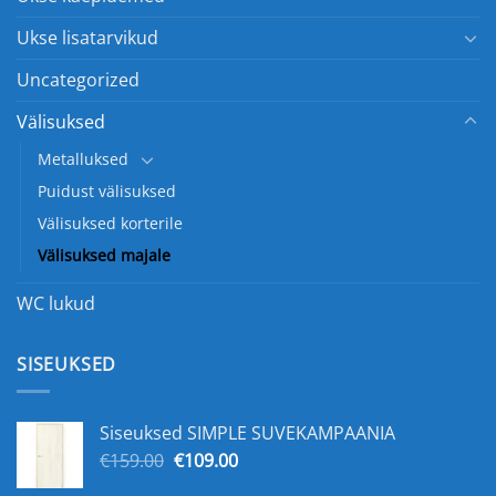
Ukse lisatarvikud
Uncategorized
Välisuksed
Metalluksed
Puidust välisuksed
Välisuksed korterile
Välisuksed majale
WC lukud
SISEUKSED
Siseuksed SIMPLE SUVEKAMPAANIA
Algne
Praegune
€
159.00
€
109.00
hind
hind