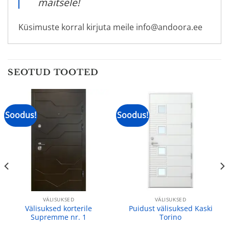
maitsele!
Küsimuste korral kirjuta meile info@andoora.ee
SEOTUD TOOTED
Soodus!
Soodus!
VÄLISUKSED
VÄLISUKSED
Välisuksed korterile
Puidust välisuksed Kaski
Supremme nr. 1
Torino