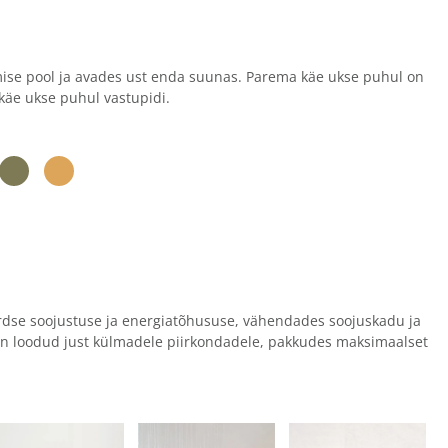
mise pool ja avades ust enda suunas. Parema käe ukse puhul on
käe ukse puhul vastupidi.
rdse soojustuse ja energiatõhususe, vähendades soojuskadu ja
on loodud just külmadele piirkondadele, pakkudes maksimaalset