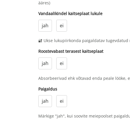
ääres)
Vandaalikindel kaitseplaat lukule
jah
ei
🔐 Ukse lukupiirkonda paigaldatav tugevdatud m
Roostevabast terasest kaitseplaat
jah
ei
Absorbeerivad ehk võtavad enda peale lööke, et
Paigaldus
jah
ei
Märkige "jah", kui soovite meiepoolset paigaldu