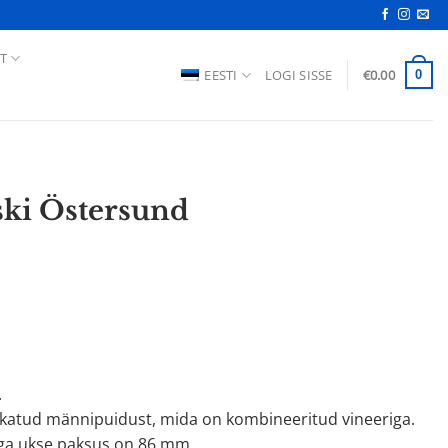
T
EESTI
LOGI SISSE
€
0.00
0
ski Östersund
.
ätkatud männipuidust, mida on kombineeritud vineeriga.
ga ukse paksus on 86 mm.