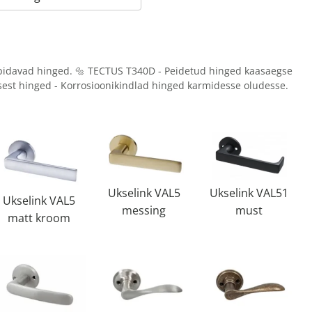
pidavad hinged. 🔩 TECTUS T340D - Peidetud hinged kaasaegse
rasest hinged - Korrosioonikindlad hinged karmidesse oludesse.
Ukselink VAL51
Ukselink VAL5
Ukselink VAL5
must
messing
matt kroom