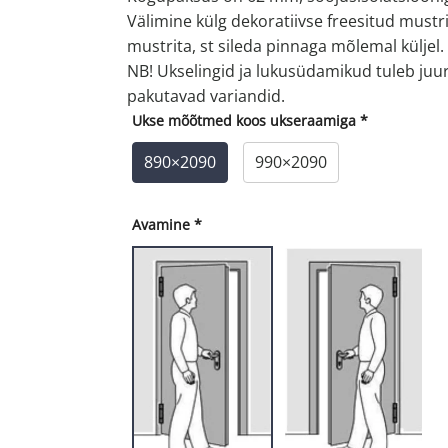
Välimine külg dekoratiivse freesitud mustri
mustrita, st sileda pinnaga mõlemal küljel.
NB! Ukselingid ja lukusüdamikud tuleb juurd
pakutavad variandid.
Ukse mõõtmed koos ukseraamiga
*
890×2090
990×2090
Avamine
*