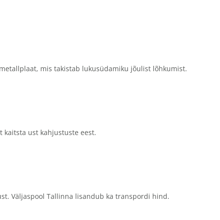
etallplaat, mis takistab lukusüdamiku jõulist lõhkumist.
 kaitsta ust kahjustuste eest.
st. Väljaspool Tallinna lisandub ka transpordi hind.