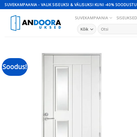
Skip
SUVEKAMPAANIA - VALIK SISEUKSI & VÄLISUKSI KUNI -40% SOODUSTU
to
SUVEKAMPAANIA
SISEUKSE
content
Otsi:
Soodus!