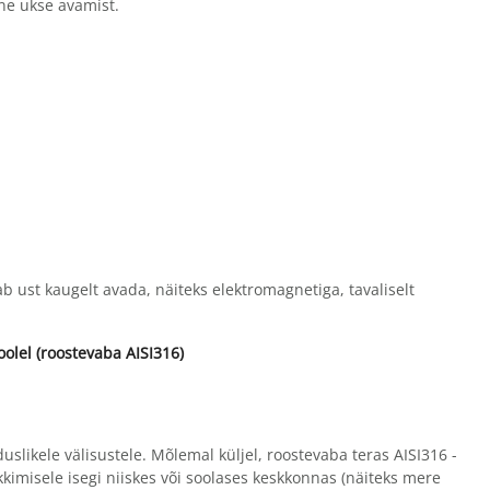
ne ukse avamist.
ab ust kaugelt avada, näiteks elektromagnetiga, tavaliselt
lel (roostevaba AISI316)
uslikele välisustele. Mõlemal küljel, roostevaba teras AISI316 -
kkimisele isegi niiskes või soolases keskkonnas (näiteks mere