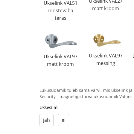
Ukselink VAL27
Ukselink VAL51
matt kroom
roostevaba
teras
Ukselink VAL97
Ukselink VAL97
messing
matt kroom
Lukusüdamik tuleb sama värvi, mis ukselink ja 
Security - magnetiga turvalukusüdamik Valnes 
Uksesilm
jah
ei