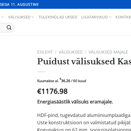
SEGA 11. AUGUSTINI!
D
VÄLISUKSED
TULEKINDLAD UKSED
LISATARVIKUD
KONTAK
ESILEHT
/
VÄLISUKSED
/
VÄLISUKSED MAJALE
Puidust välisuksed Ka
€
Kuumakse al.
36.26
/ 60 kuud
Algne
Praegune
€1176.98
hind
hind
Energiasäästlik välisuks eramajale.
oli:
on:
€1962.68.
€1176.98.
HDF-pind, tugevdatud alumiiniumplaadiga
Uste konstruktsioon on valmistatud pikij
Kogupaksus on 62 mm, soojusisolatsiooni