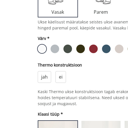
Parem
Vasak
Ukse käelisust määratakse seistes ukse avane
hinged paremal pool, käepide vasakul. Vasaku 
Värv
*
Thermo konstruktsioon
jah
ei
Kaski Thermo ukse konstruktsioon tagab erako
hoides temperatuuri stabiilsena. Need uksed 
soojust ja mugavust.
Klaasi tüüp
*