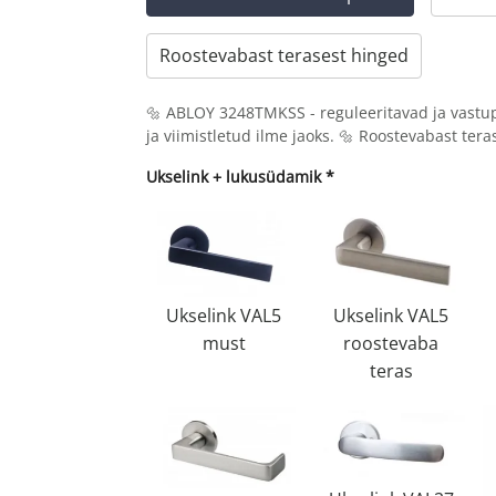
Roostevabast terasest hinged
🔩 ABLOY 3248TMKSS - reguleeritavad ja vastu
ja viimistletud ilme jaoks. 🔩 Roostevabast te
Ukselink + lukusüdamik
*
Ukselink VAL5
Ukselink VAL5
must
roostevaba
teras