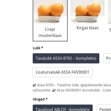
Kirgas klaas
Crepi
musterklaas
Lukk
*
Tavalukk ASSA 8765 – komplektis
Pr
Lisaturvalukk ASSA FAS90001
🔐 Assa 8765 - Tavaline lukk, igapäevaseks kas
välisustele. 🔐 Assa FAS90001 (turvalukk) - Lisat
Hinged
*
Tavalised ABLOY - komplektis
Peide