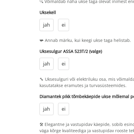
🔍 Võimaldab näha ukse taga olevat inimest en
Uksekell
jah
ei
📯 Annab märku, kui keegi ukse taga helistab.
Uksesulgur ASSA 523T/2 (valge)
jah
ei
🔧 Uksesulguri või elektriluku osa, mis võimald
kasutatakse eramutes ja turvasüsteemides.
Diamantek pikk tõmbekäepide ukse mõlemal poo
jah
ei
🛠 Elegantne ja vastupidav käepide, sobib esind
väga kõrge kvaliteediga ja vastupidav rooste te