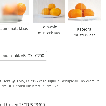
Cotswold
Satiin-matt klaas
Katedral
musterklaas
musterklaas
emium lukk ABLOY LC200
utuseks. 🔐 Abloy LC200 - Väga sujuv ja vastupidav lukk eramute
urvalisus, eraldi lukustatav turvalukk.
tud hinged TECTUS T340D