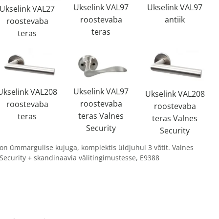
Ukselink VAL97
Ukselink VAL97
Ukselink VAL27
roostevaba
antiik
roostevaba
teras
teras
Ukselink VAL97
Ukselink VAL208
Ukselink VAL208
roostevaba
roostevaba
roostevaba
teras Valnes
teras
teras Valnes
Security
Security
on ümmargulise kujuga, komplektis üldjuhul 3 võtit. Valnes
Security + skandinaavia välitingimustesse, E9388